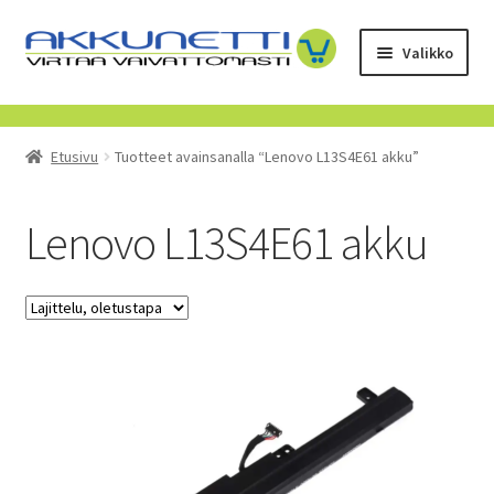
Siirry
Siirry
Valikko
navigointiin
sisältöön
Kauppa
Etusivu
Tuotteet avainsanalla “Lenovo L13S4E61 akku”
Tietoa meistä
Yrityksille
Lenovo L13S4E61 akku
Toimitusehdot
POISTUVAT TUOTTEET