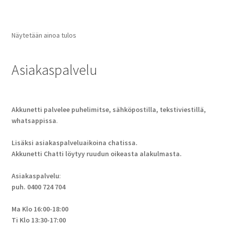
Näytetään ainoa tulos
Asiakaspalvelu
Akkunetti palvelee puhelimitse, sähköpostilla, tekstiviestillä,
whatsappissa
.
Lisäksi asiakaspalveluaikoina chatissa.
Akkunetti Chatti löytyy ruudun oikeasta alakulmasta.
Asiakaspalvelu
:
puh. 0400 724 704
Ma Klo 16:00-18:00
Ti Klo 13:30-17:00