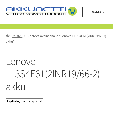
Siirry
Siirry
Valikko
navigointiin
sisältöön
Kauppa
Etusivu
Tuotteet avainsanalla “Lenovo L13S4E61(2INR19/66-2)
Tietoa meistä
akku”
Yrityksille
Lenovo
Toimitusehdot
L13S4E61(2INR19/66-2)
POISTUVAT TUOTTEET
akku