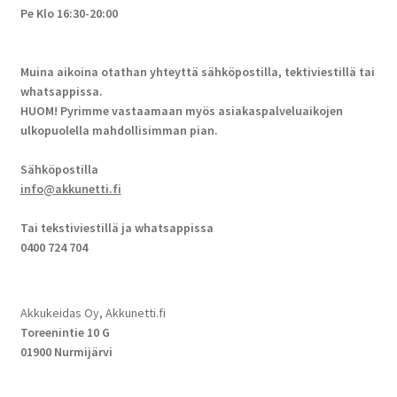
Pe Klo 16:30-20:00
Muina aikoina otathan yhteyttä sähköpostilla, tektiviestillä tai
whatsappissa.
HUOM! Pyrimme vastaamaan myös asiakaspalveluaikojen
ulkopuolella mahdollisimman pian.
Sähköpostilla
info@akkunetti.fi
Tai tekstiviestillä ja whatsappissa
0400 724 704
Akkukeidas Oy, Akkunetti.fi
Toreenintie 10 G
01900 Nurmijärvi