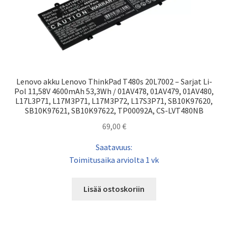
Lenovo akku Lenovo ThinkPad T480s 20L7002 – Sarjat Li-
Pol 11,58V 4600mAh 53,3Wh / 01AV478, 01AV479, 01AV480,
L17L3P71, L17M3P71, L17M3P72, L17S3P71, SB10K97620,
SB10K97621, SB10K97622, TP00092A, CS-LVT480NB
69,00
€
Saatavuus:
Toimitusaika arviolta 1 vk
Lisää ostoskoriin