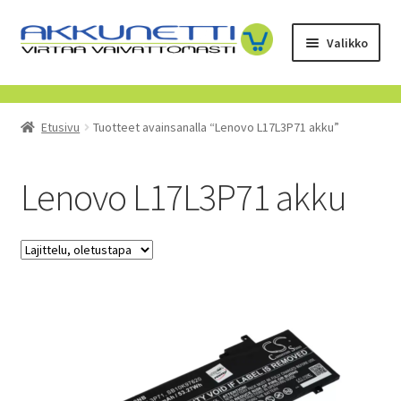
Siirry
Siirry
Valikko
navigointiin
sisältöön
Kauppa
Etusivu
Tuotteet avainsanalla “Lenovo L17L3P71 akku”
Tietoa meistä
Yrityksille
Lenovo L17L3P71 akku
Toimitusehdot
POISTUVAT TUOTTEET