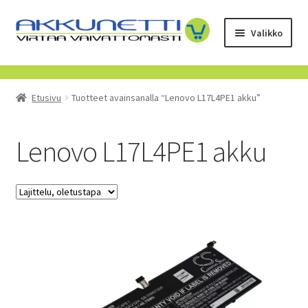
Siirry
Siirry
Valikko
navigointiin
sisältöön
Kauppa
Etusivu
Tuotteet avainsanalla “Lenovo L17L4PE1 akku”
Tietoa meistä
Yrityksille
Lenovo L17L4PE1 akku
Toimitusehdot
POISTUVAT TUOTTEET