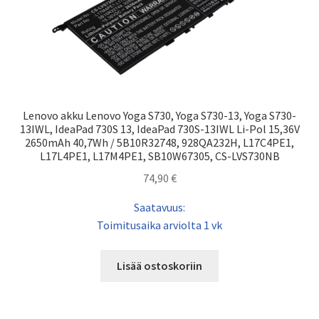
Lenovo akku Lenovo Yoga S730, Yoga S730-13, Yoga S730-
13IWL, IdeaPad 730S 13, IdeaPad 730S-13IWL Li-Pol 15,36V
2650mAh 40,7Wh / 5B10R32748, 928QA232H, L17C4PE1,
L17L4PE1, L17M4PE1, SB10W67305, CS-LVS730NB
74,90
€
Saatavuus:
Toimitusaika arviolta 1 vk
Lisää ostoskoriin