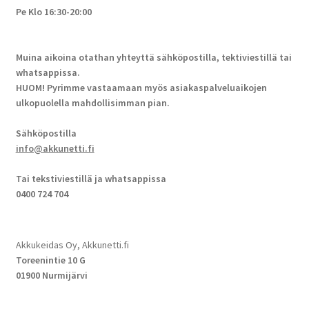
Pe Klo 16:30-20:00
Muina aikoina otathan yhteyttä sähköpostilla, tektiviestillä tai
whatsappissa.
HUOM! Pyrimme vastaamaan myös asiakaspalveluaikojen
ulkopuolella mahdollisimman pian.
Sähköpostilla
info@akkunetti.fi
Tai tekstiviestillä ja whatsappissa
0400 724 704
Akkukeidas Oy, Akkunetti.fi
Toreenintie 10 G
01900 Nurmijärvi