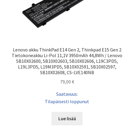
Lenovo akku ThinkPad E14 Gen 2, Thinkpad E15 Gen 2
Tietokoneakku Li-Pol 11,1V 3950mAh 44,8Wh / Lenovo
5B10X02600, 5B10X02603, 5B10X02606, L19C3PD5,
L19L3PD5, L19M3PD5, SB10X02591, SB10X02597,
SB10X02608, CS-LVE140NB
79,00
€
Saatavuus:
Tilapäisesti loppunut
Lue lisää