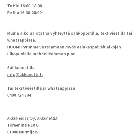
To Klo 16:00-18:00
Pe Klo 16:30-20:00
Muina aikoina otathan yhteyttä sähköpostilla, tektiviestillä tai
whatsappissa.
HUOM! Pyrimme vastaamaan myös asiakaspalveluaikojen
ulkopuolella mahdollisimman pian.
Sähköpostilla
info@akkunetti.fi
Tai tekstiviestillä ja whatsappissa
0400 724 704
Akkukeidas Oy, Akkunetti.fi
Toreenintie 10 G
01900 Nurmijärvi