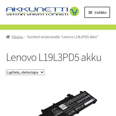
Siirry
Siirry
Valikko
navigointiin
sisältöön
Kauppa
Etusivu
Tuotteet avainsanalla “Lenovo L19L3PD5 akku”
Tietoa meistä
Yrityksille
Lenovo L19L3PD5 akku
Toimitusehdot
POISTUVAT TUOTTEET