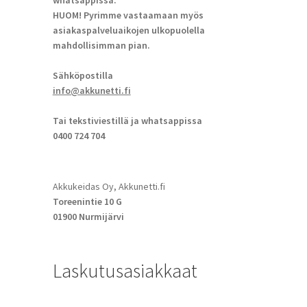
whatsappissa.
HUOM! Pyrimme vastaamaan myös
asiakaspalveluaikojen ulkopuolella
mahdollisimman pian.
Sähköpostilla
info@akkunetti.fi
Tai tekstiviestillä ja whatsappissa
0400 724 704
Akkukeidas Oy, Akkunetti.fi
Toreenintie 10 G
01900 Nurmijärvi
Laskutusasiakkaat