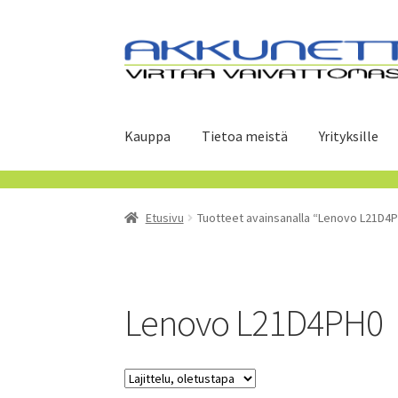
Siirry
Siirry
navigointiin
sisältöön
Kauppa
Tietoa meistä
Yrityksille
Etusivu
Tuotteet avainsanalla “Lenovo L21D4
Lenovo L21D4PH0