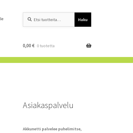
Etsi:
When autocomplete resu
le
Haku
0,00
€
0 tuotetta
Asiakaspalvelu
Akkunetti palvelee puhelimitse,