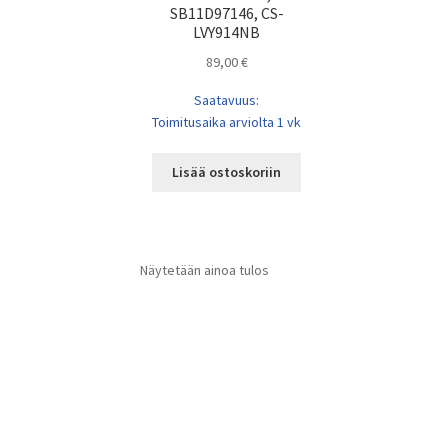
SB11D97146, CS-
LVY914NB
89,00
€
Saatavuus:
Toimitusaika arviolta 1 vk
Lisää ostoskoriin
Näytetään ainoa tulos