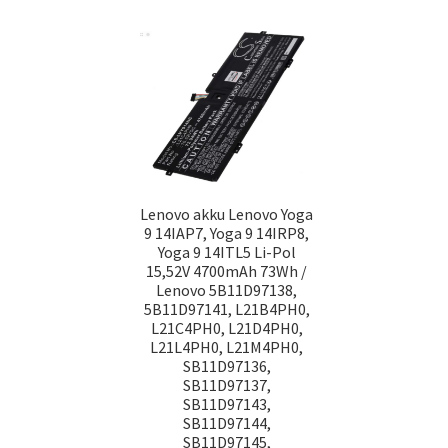
Lenovo akku Lenovo Yoga
9 14IAP7, Yoga 9 14IRP8,
Yoga 9 14ITL5 Li-Pol
15,52V 4700mAh 73Wh /
Lenovo 5B11D97138,
5B11D97141, L21B4PH0,
L21C4PH0, L21D4PH0,
L21L4PH0, L21M4PH0,
SB11D97136,
SB11D97137,
SB11D97143,
SB11D97144,
SB11D97145,