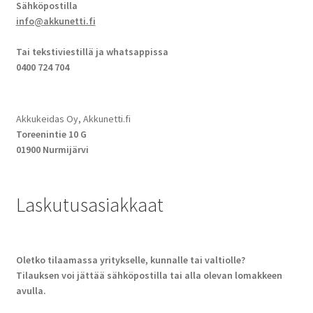
Sähköpostilla
info@akkunetti.fi
Tai tekstiviestillä ja whatsappissa
0400 724 704
Akkukeidas Oy, Akkunetti.fi
Toreenintie 10 G
01900 Nurmijärvi
Laskutusasiakkaat
Oletko tilaamassa yritykselle, kunnalle tai valtiolle?
Tilauksen voi jättää sähköpostilla tai alla olevan lomakkeen
avulla.