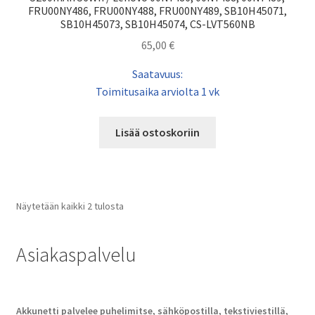
FRU00NY486, FRU00NY488, FRU00NY489, SB10H45071,
SB10H45073, SB10H45074, CS-LVT560NB
65,00
€
Saatavuus:
Toimitusaika arviolta 1 vk
Lisää ostoskoriin
Näytetään kaikki 2 tulosta
Asiakaspalvelu
Akkunetti palvelee puhelimitse, sähköpostilla, tekstiviestillä,