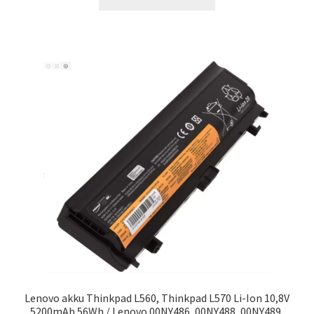
Lenovo akku Thinkpad L560, Thinkpad L570 Li-Ion 10,8V
5200mAh 56Wh / Lenovo 00NY486, 00NY488, 00NY489,