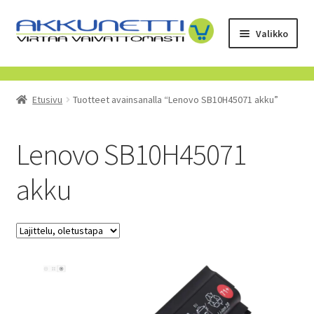
Siirry
Siirry
Valikko
navigointiin
sisältöön
Kauppa
Etusivu
Tuotteet avainsanalla “Lenovo SB10H45071 akku”
Tietoa meistä
Yrityksille
Lenovo SB10H45071
akku
Toimitusehdot
POISTUVAT TUOTTEET