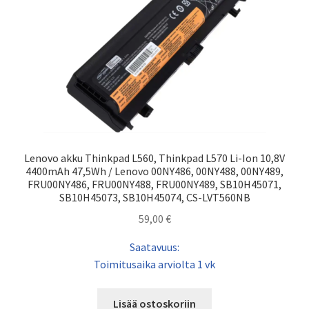
Lenovo akku Thinkpad L560, Thinkpad L570 Li-Ion 10,8V
4400mAh 47,5Wh / Lenovo 00NY486, 00NY488, 00NY489,
FRU00NY486, FRU00NY488, FRU00NY489, SB10H45071,
SB10H45073, SB10H45074, CS-LVT560NB
59,00
€
Saatavuus:
Toimitusaika arviolta 1 vk
Lisää ostoskoriin