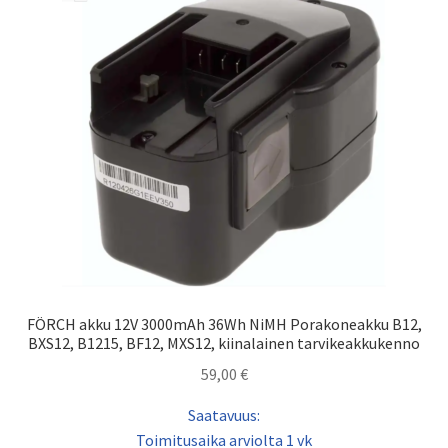
FÖRCH akku 12V 3000mAh 36Wh NiMH Porakoneakku B12,
BXS12, B1215, BF12, MXS12, kiinalainen tarvikeakkukenno
59,00
€
Saatavuus:
Toimitusaika arviolta 1 vk