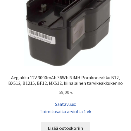
Aeg akku 12V 3000mAh 36Wh NiMH Porakoneakku B12,
BXS12, B1215, BF12, MXS12, kiinalainen tarvikeakkukenno
59,00
€
Saatavuus:
Toimitusaika arviolta 1 vk
Lisää ostoskoriin