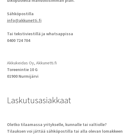
ulkopuolella mahdollisimman pian.
Sähköpostilla
info@akkunetti.fi
Tai tekstiviestillä ja whatsappissa
0400 724 704
Akkukeidas Oy, Akkunetti.fi
Toreenintie 10 G
01900 Nurmijärvi
Laskutusasiakkaat
Oletko tilaamassa yritykselle, kunnalle tai valtiolle?
Tilauksen voi jättää sähköpostilla tai alla olevan lomakkeen