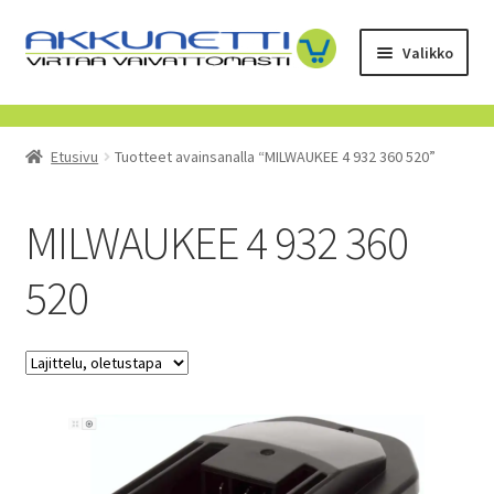
Siirry
Siirry
Valikko
navigointiin
sisältöön
Kauppa
Etusivu
Tuotteet avainsanalla “MILWAUKEE 4 932 360 520”
Tietoa meistä
Yrityksille
MILWAUKEE 4 932 360
520
Toimitusehdot
POISTUVAT TUOTTEET