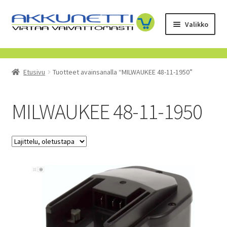
Siirry
Siirry
Valikko
navigointiin
sisältöön
Kauppa
Etusivu
Tuotteet avainsanalla “MILWAUKEE 48-11-1950”
Tietoa meistä
Yrityksille
MILWAUKEE 48-11-1950
Toimitusehdot
POISTUVAT TUOTTEET