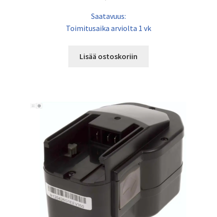
Saatavuus:
Toimitusaika arviolta 1 vk
Lisää ostoskoriin