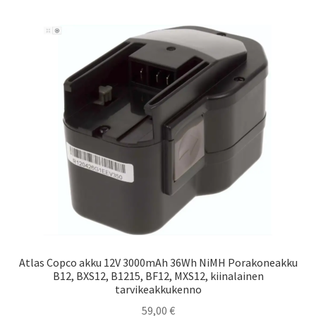
Atlas Copco akku 12V 3000mAh 36Wh NiMH Porakoneakku
B12, BXS12, B1215, BF12, MXS12, kiinalainen
tarvikeakkukenno
59,00
€