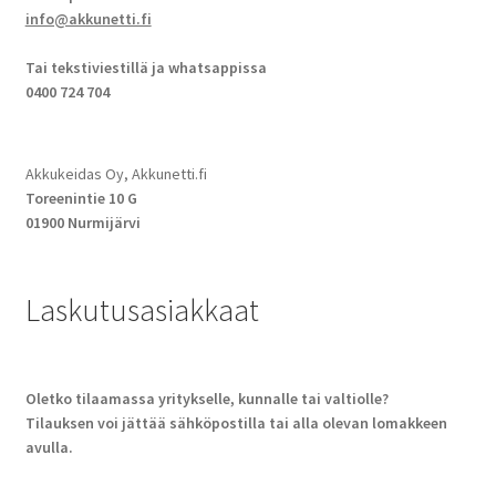
info@akkunetti.fi
Tai tekstiviestillä ja whatsappissa
0400 724 704
Akkukeidas Oy, Akkunetti.fi
Toreenintie 10 G
01900 Nurmijärvi
Laskutusasiakkaat
Oletko tilaamassa yritykselle, kunnalle tai valtiolle?
Tilauksen voi jättää sähköpostilla tai alla olevan lomakkeen
avulla.