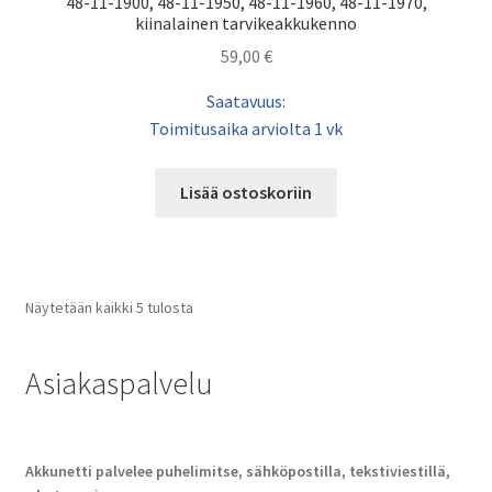
48-11-1900, 48-11-1950, 48-11-1960, 48-11-1970,
kiinalainen tarvikeakkukenno
59,00
€
Saatavuus:
Toimitusaika arviolta 1 vk
Lisää ostoskoriin
Näytetään kaikki 5 tulosta
Asiakaspalvelu
Akkunetti palvelee puhelimitse, sähköpostilla, tekstiviestillä,