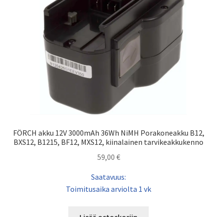
FÖRCH akku 12V 3000mAh 36Wh NiMH Porakoneakku B12,
BXS12, B1215, BF12, MXS12, kiinalainen tarvikeakkukenno
59,00
€
Saatavuus:
Toimitusaika arviolta 1 vk
Lisää ostoskoriin