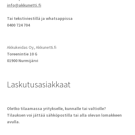
info@akkunetti.fi
Tai tekstiviestillä ja whatsappissa
0400 724 704
Akkukeidas Oy, Akkunetti.fi
Toreenintie 10 G
01900 Nurmijärvi
Laskutusasiakkaat
Oletko tilaamassa yritykselle, kunnalle tai valtiolle?
Tilauksen voi jättää sähköpostilla tai alla olevan lomakkeen
avulla.