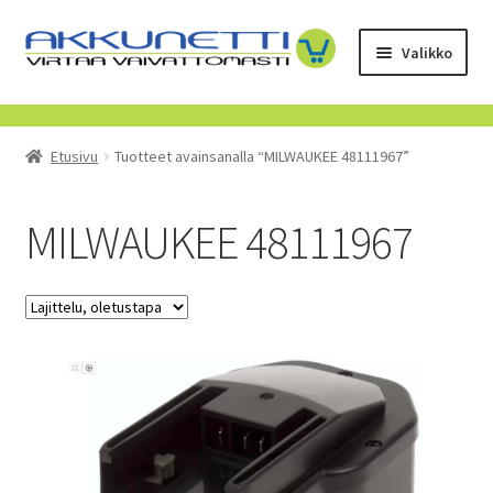
Siirry
Siirry
Valikko
navigointiin
sisältöön
Kauppa
Etusivu
Tuotteet avainsanalla “MILWAUKEE 48111967”
Tietoa meistä
Yrityksille
MILWAUKEE 48111967
Toimitusehdot
POISTUVAT TUOTTEET