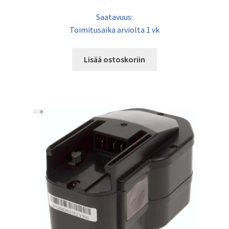
Saatavuus:
Toimitusaika arviolta 1 vk
Lisää ostoskoriin