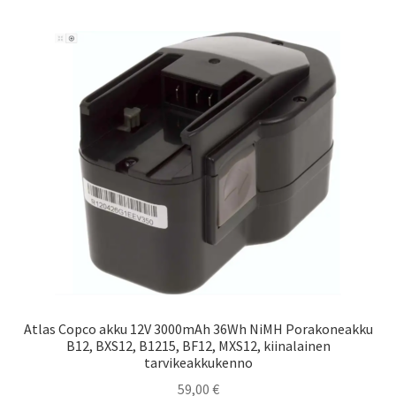
Atlas Copco akku 12V 3000mAh 36Wh NiMH Porakoneakku
B12, BXS12, B1215, BF12, MXS12, kiinalainen
tarvikeakkukenno
59,00
€