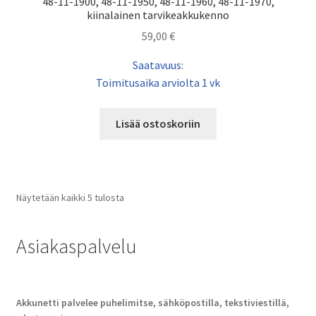
48-11-1900, 48-11-1950, 48-11-1960, 48-11-1970,
kiinalainen tarvikeakkukenno
59,00
€
Saatavuus:
Toimitusaika arviolta 1 vk
Lisää ostoskoriin
Näytetään kaikki 5 tulosta
Asiakaspalvelu
Akkunetti palvelee puhelimitse, sähköpostilla, tekstiviestillä,