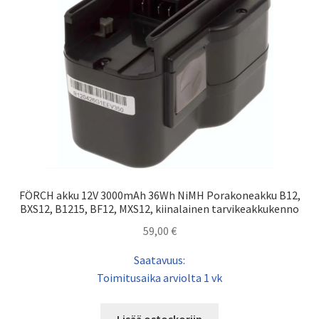
FÖRCH akku 12V 3000mAh 36Wh NiMH Porakoneakku B12,
BXS12, B1215, BF12, MXS12, kiinalainen tarvikeakkukenno
59,00
€
Saatavuus:
Toimitusaika arviolta 1 vk
Lisää ostoskoriin