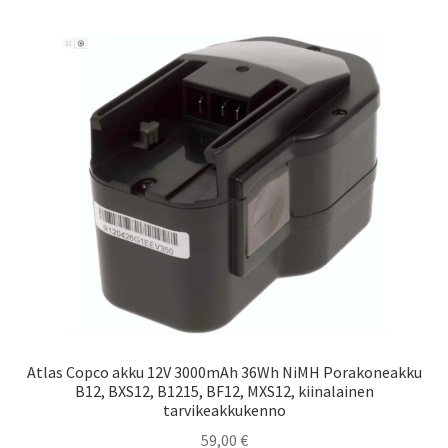
Atlas Copco akku 12V 3000mAh 36Wh NiMH Porakoneakku
B12, BXS12, B1215, BF12, MXS12, kiinalainen
tarvikeakkukenno
59,00
€