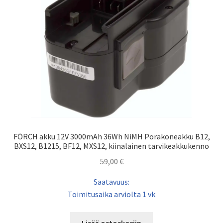
FÖRCH akku 12V 3000mAh 36Wh NiMH Porakoneakku B12,
BXS12, B1215, BF12, MXS12, kiinalainen tarvikeakkukenno
59,00
€
Saatavuus:
Toimitusaika arviolta 1 vk
Lisää ostoskoriin