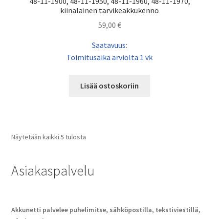
48-11-1900, 48-11-1950, 48-11-1960, 48-11-1970,
kiinalainen tarvikeakkukenno
59,00
€
Saatavuus:
Toimitusaika arviolta 1 vk
Lisää ostoskoriin
Näytetään kaikki 5 tulosta
Asiakaspalvelu
Akkunetti palvelee puhelimitse, sähköpostilla, tekstiviestillä,