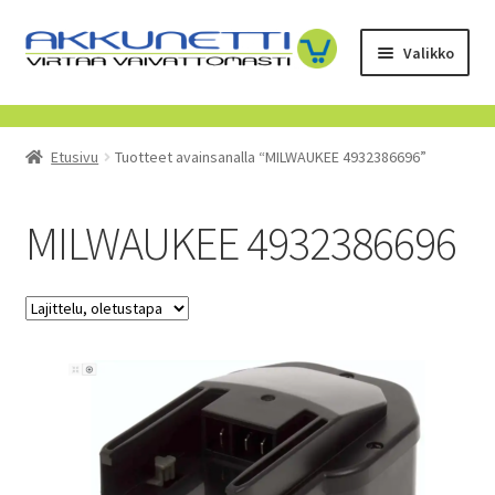
Siirry
Siirry
Valikko
navigointiin
sisältöön
Kauppa
Etusivu
Tuotteet avainsanalla “MILWAUKEE 4932386696”
Tietoa meistä
Yrityksille
MILWAUKEE 4932386696
Toimitusehdot
POISTUVAT TUOTTEET