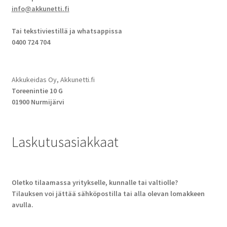
info@akkunetti.fi
Tai tekstiviestillä ja whatsappissa
0400 724 704
Akkukeidas Oy, Akkunetti.fi
Toreenintie 10 G
01900 Nurmijärvi
Laskutusasiakkaat
Oletko tilaamassa yritykselle, kunnalle tai valtiolle?
Tilauksen voi jättää sähköpostilla tai alla olevan lomakkeen
avulla.