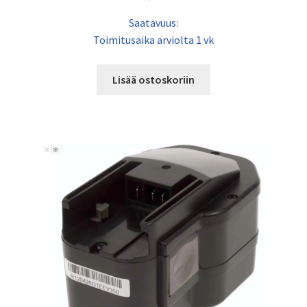
Saatavuus:
Toimitusaika arviolta 1 vk
Lisää ostoskoriin