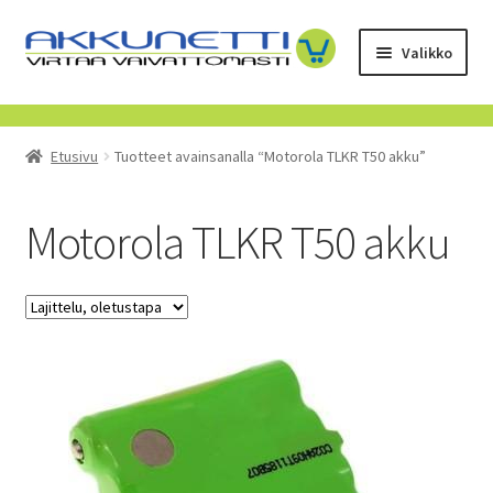
Siirry
Siirry
Valikko
navigointiin
sisältöön
Kauppa
Etusivu
Tuotteet avainsanalla “Motorola TLKR T50 akku”
Tietoa meistä
Yrityksille
Motorola TLKR T50 akku
Toimitusehdot
POISTUVAT TUOTTEET