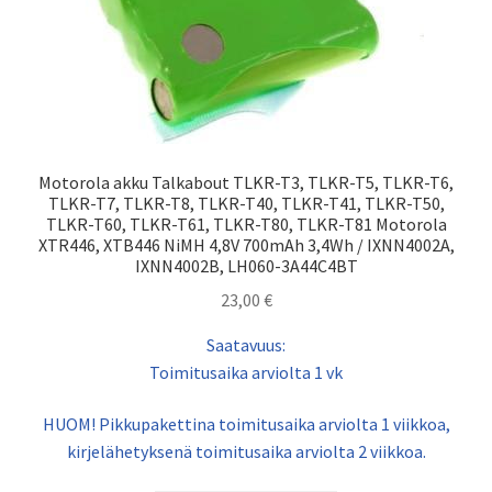
Motorola akku Talkabout TLKR-T3, TLKR-T5, TLKR-T6,
TLKR-T7, TLKR-T8, TLKR-T40, TLKR-T41, TLKR-T50,
TLKR-T60, TLKR-T61, TLKR-T80, TLKR-T81 Motorola
XTR446, XTB446 NiMH 4,8V 700mAh 3,4Wh / IXNN4002A,
IXNN4002B, LH060-3A44C4BT
23,00
€
Saatavuus:
Toimitusaika arviolta 1 vk
HUOM! Pikkupakettina toimitusaika arviolta 1 viikkoa,
kirjelähetyksenä toimitusaika arviolta 2 viikkoa.