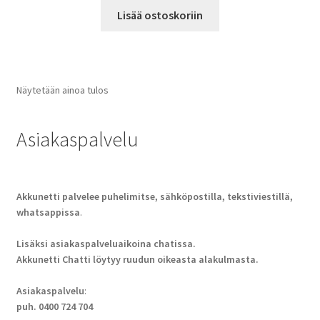
Lisää ostoskoriin
Näytetään ainoa tulos
Asiakaspalvelu
Akkunetti palvelee puhelimitse, sähköpostilla, tekstiviestillä,
whatsappissa
.
Lisäksi asiakaspalveluaikoina chatissa.
Akkunetti Chatti löytyy ruudun oikeasta alakulmasta.
Asiakaspalvelu
:
puh. 0400 724 704