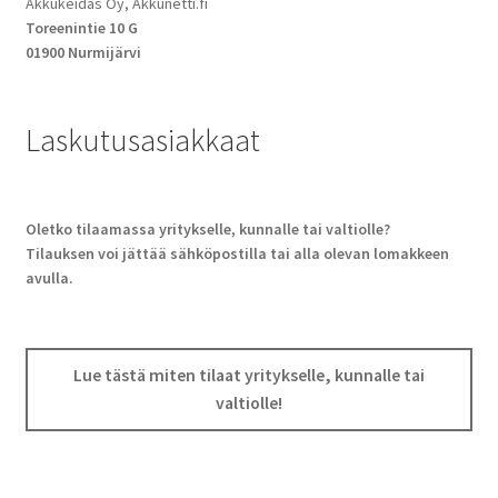
Akkukeidas Oy, Akkunetti.fi
Toreenintie 10 G
01900 Nurmijärvi
Laskutusasiakkaat
Oletko tilaamassa yritykselle, kunnalle tai valtiolle?
Tilauksen voi jättää sähköpostilla tai alla olevan lomakkeen
avulla.
Lue tästä miten tilaat yritykselle, kunnalle tai
valtiolle!