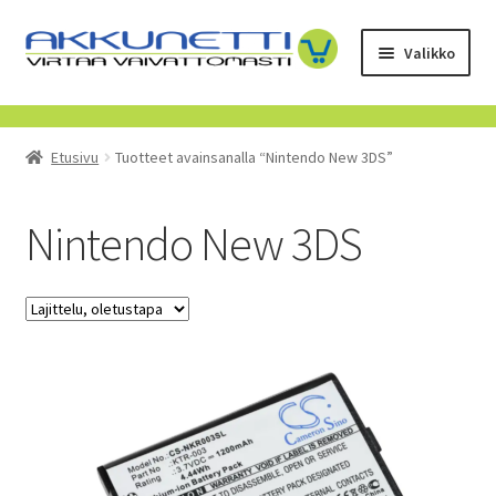
Siirry
Siirry
Valikko
navigointiin
sisältöön
Kauppa
Etusivu
Tuotteet avainsanalla “Nintendo New 3DS”
Tietoa meistä
Yrityksille
Nintendo New 3DS
Toimitusehdot
POISTUVAT TUOTTEET