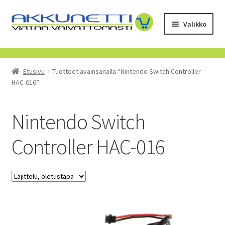
Siirry
Siirry
Valikko
navigointiin
sisältöön
Kauppa
Etusivu
Tuotteet avainsanalla “Nintendo Switch Controller
Tietoa meistä
HAC-016”
Yrityksille
Nintendo Switch
Toimitusehdot
Controller HAC-016
POISTUVAT TUOTTEET