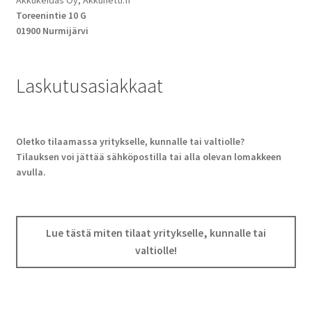
Akkukeidas Oy, Akkunetti.fi
Toreenintie 10 G
01900 Nurmijärvi
Laskutusasiakkaat
Oletko tilaamassa yritykselle, kunnalle tai valtiolle?
Tilauksen voi jättää sähköpostilla tai alla olevan lomakkeen
avulla.
Lue tästä miten tilaat yritykselle, kunnalle tai
valtiolle!