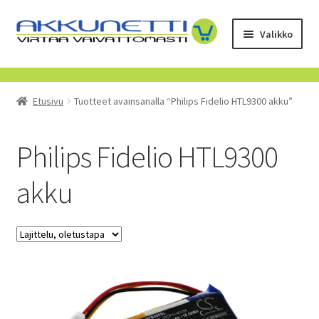
Siirry
Siirry
Valikko
navigointiin
sisältöön
Kauppa
Etusivu
Tuotteet avainsanalla “Philips Fidelio HTL9300 akku”
Tietoa meistä
Yrityksille
Philips Fidelio HTL9300
akku
Toimitusehdot
POISTUVAT TUOTTEET