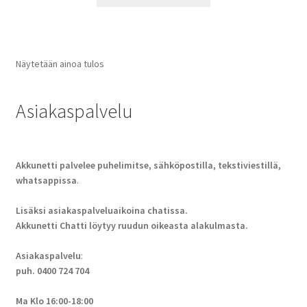
Näytetään ainoa tulos
Asiakaspalvelu
Akkunetti palvelee puhelimitse, sähköpostilla, tekstiviestillä,
whatsappissa
.
Lisäksi asiakaspalveluaikoina chatissa.
Akkunetti Chatti löytyy ruudun oikeasta alakulmasta.
Asiakaspalvelu
:
puh. 0400 724 704
Ma Klo 16:00-18:00