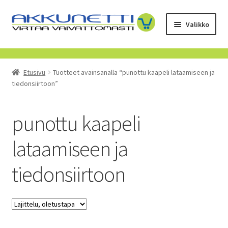
Siirry
Siirry
Valikko
navigointiin
sisältöön
Kauppa
Etusivu
Tuotteet avainsanalla “punottu kaapeli lataamiseen ja
Tietoa meistä
tiedonsiirtoon”
Yrityksille
punottu kaapeli
Toimitusehdot
lataamiseen ja
POISTUVAT TUOTTEET
tiedonsiirtoon