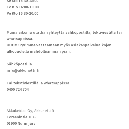
Ke Klo 16:30-18:00
To Klo 16:00-18:00
Pe Klo 16:30-20:00
Muina aikoina otathan yhteyttä sähköpostilla, tektiviestillä tai
whatsappissa.
HUOM! Pyrimme vastaamaan myös asiakaspalveluaikojen
ulkopuolella mahdollisimman pian.
Sähköpostilla
info@akkunetti.fi
Tai tekstiviestillä ja whatsappissa
0400 724 704
Akkukeidas Oy, Akkunetti.fi
Toreenintie 10 G
01900 Nurmijärvi