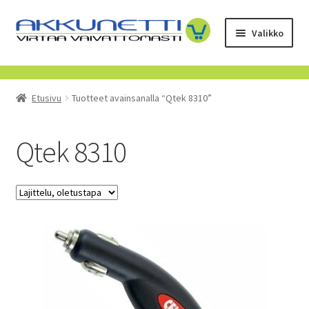
Siirry
Siirry
Valikko
navigointiin
sisältöön
Kauppa
Etusivu
Tuotteet avainsanalla “Qtek 8310”
Tietoa meistä
Yrityksille
Qtek 8310
Toimitusehdot
POISTUVAT TUOTTEET