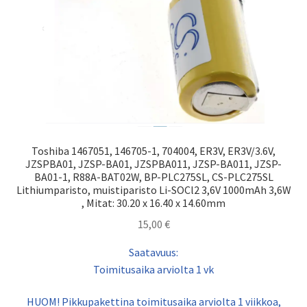
Toshiba 1467051, 146705-1, 704004, ER3V, ER3V/3.6V,
JZSPBA01, JZSP-BA01, JZSPBA011, JZSP-BA011, JZSP-
BA01-1, R88A-BAT02W, BP-PLC275SL, CS-PLC275SL
Lithiumparisto, muistiparisto Li-SOCl2 3,6V 1000mAh 3,6W
, Mitat: 30.20 x 16.40 x 14.60mm
15,00
€
Saatavuus:
Toimitusaika arviolta 1 vk
HUOM! Pikkupakettina toimitusaika arviolta 1 viikkoa,