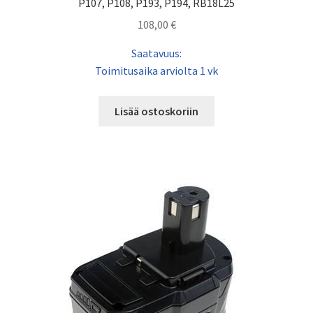
P107, P108, P193, P194, RB18L25
108,00
€
Saatavuus:
Toimitusaika arviolta 1 vk
Lisää ostoskoriin