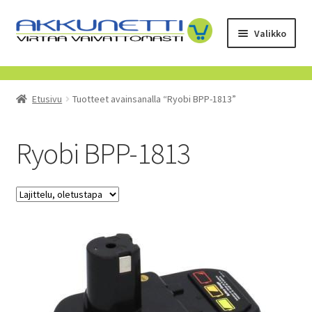
Siirry
Siirry
Valikko
navigointiin
sisältöön
Kauppa
Etusivu
Tuotteet avainsanalla “Ryobi BPP-1813”
Tietoa meistä
Yrityksille
Ryobi BPP-1813
Toimitusehdot
POISTUVAT TUOTTEET