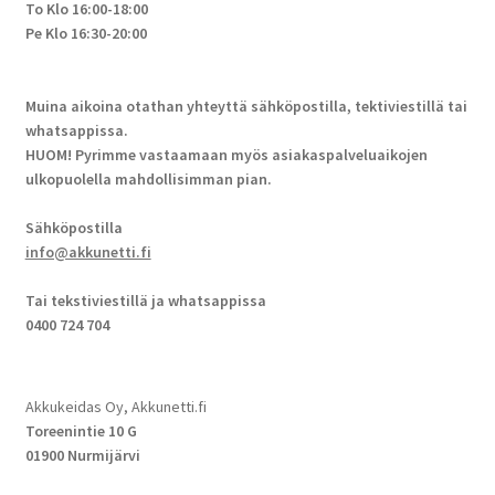
To Klo 16:00-18:00
Pe Klo 16:30-20:00
Muina aikoina otathan yhteyttä sähköpostilla, tektiviestillä tai
whatsappissa.
HUOM! Pyrimme vastaamaan myös asiakaspalveluaikojen
ulkopuolella mahdollisimman pian.
Sähköpostilla
info@akkunetti.fi
Tai tekstiviestillä ja whatsappissa
0400 724 704
Akkukeidas Oy, Akkunetti.fi
Toreenintie 10 G
01900 Nurmijärvi