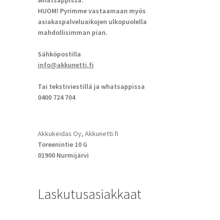
whatsappissa.
HUOM! Pyrimme vastaamaan myös
asiakaspalveluaikojen ulkopuolella
mahdollisimman pian.
Sähköpostilla
info@akkunetti.fi
Tai tekstiviestillä ja whatsappissa
0400 724 704
Akkukeidas Oy, Akkunetti.fi
Toreenintie 10 G
01900 Nurmijärvi
Laskutusasiakkaat