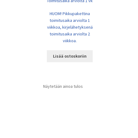
Toimitusaika arviolta 1 vk
HUOM! Pikkupakettina
toimitusaika arviolta 1
viikkoa, kirjelähetyksenä
toimitusaika arviolta 2
viikkoa.
Lisää ostoskoriin
Näytetään ainoa tulos