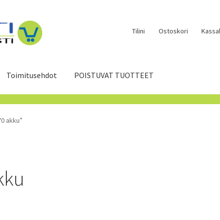
Tilini
Ostoskori
Kassal
Toimitusehdot
POISTUVAT TUOTTEET
70 akku”
kku