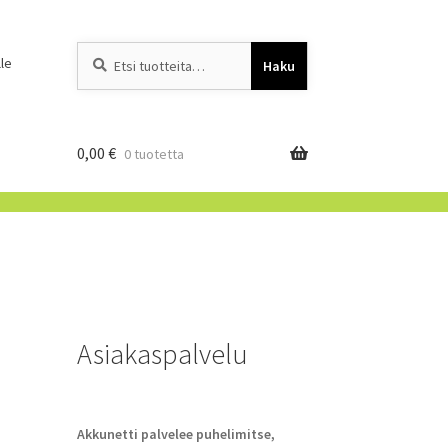
Etsi:
When autocomplete resu
le
Haku
0,00
€
0 tuotetta
Asiakaspalvelu
Akkunetti palvelee puhelimitse,