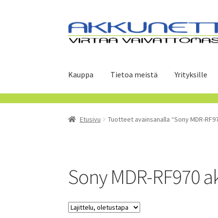
Siirry
Siirry
navigointiin
sisältöön
Kauppa
Tietoa meistä
Yrityksille
Etusivu
Tuotteet avainsanalla “Sony MDR-RF9
Sony MDR-RF970 a