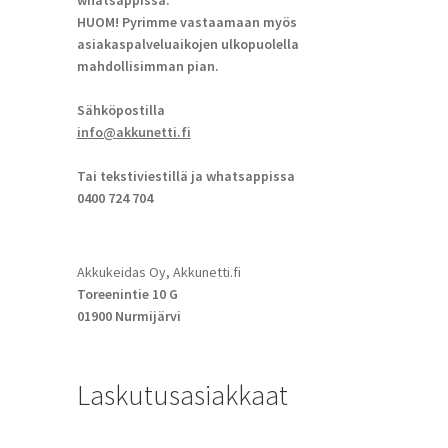
whatsappissa.
HUOM! Pyrimme vastaamaan myös
asiakaspalveluaikojen ulkopuolella
mahdollisimman pian.
Sähköpostilla
info@akkunetti.fi
Tai tekstiviestillä ja whatsappissa
0400 724 704
Akkukeidas Oy, Akkunetti.fi
Toreenintie 10 G
01900 Nurmijärvi
Laskutusasiakkaat