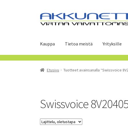
Siirry
Siirry
navigointiin
sisältöön
Kauppa
Tietoa meistä
Yrityksille
Etusivu
Tuotteet avainsanalla “Swissvoice 8V
Swissvoice 8V2040