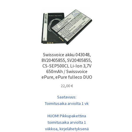
Swissvoice akku 043048,
8V20405855, SV20405855,
CS-SEP500CL Li-Ion 3,7V
650mAh / Swissvoice
ePure, ePure fulleco DUO
22,00
€
Saatavuus:
Toimitusaika arviolta 1 vk
HUOM! Pikkupakettina
toimitusaika arviolta 1
viikkoa, kirjelähetyksenä