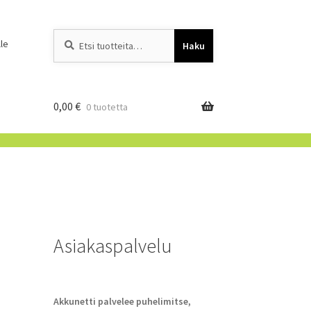
Etsi:
When autocomplete resu
le
Haku
0,00
€
0 tuotetta
Asiakaspalvelu
Akkunetti palvelee puhelimitse,