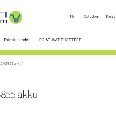
Tilini
Ostoskori
Kassal
Toimitusehdot
POISTUVAT TUOTTEET
20405855 akku”
5855 akku