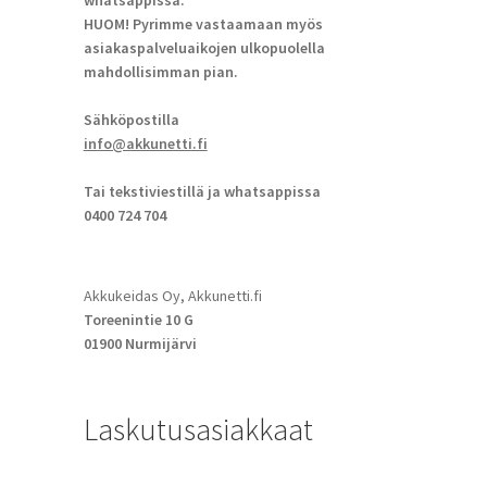
whatsappissa.
HUOM! Pyrimme vastaamaan myös
asiakaspalveluaikojen ulkopuolella
mahdollisimman pian.
Sähköpostilla
info@akkunetti.fi
Tai tekstiviestillä ja whatsappissa
0400 724 704
Akkukeidas Oy, Akkunetti.fi
Toreenintie 10 G
01900 Nurmijärvi
Laskutusasiakkaat