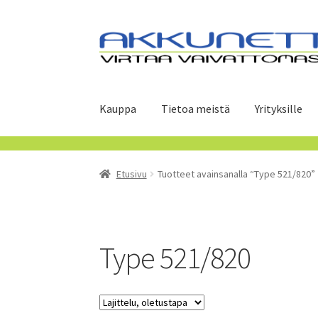
Siirry
Siirry
navigointiin
sisältöön
Kauppa
Tietoa meistä
Yrityksille
Etusivu
Tuotteet avainsanalla “Type 521/820”
Type 521/820