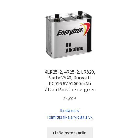
4LR25-2, 4R25-2, LR820,
Varta V540, Duracell
PC926 6V 52000mAh
Alkali Paristo Energizer
34,00
€
Saatavuus:
Toimitusaika arviolta 1 vk
Lisää ostoskoriin