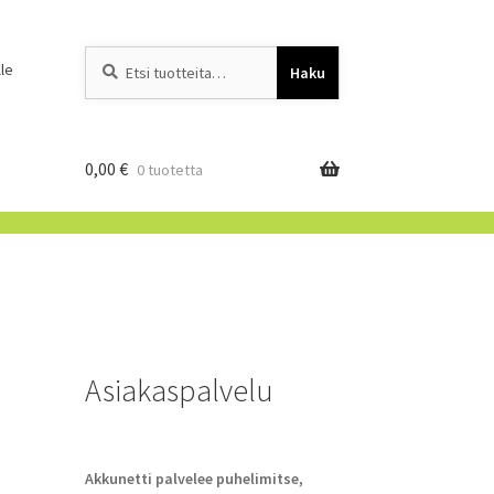
Etsi:
When autocomplete resu
le
Haku
0,00
€
0 tuotetta
Asiakaspalvelu
Akkunetti palvelee puhelimitse,