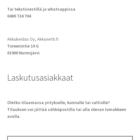
Tai tekstiviestillä ja whatsappissa
0400 724 704
Akkukeidas Oy, Akkunetti.fi
Toreenintie 10 G
01900 Nurmijärvi
Laskutusasiakkaat
Oletko tilaamassa yritykselle, kunnalle tai valtiolle?
Tilauksen voi jättää sähköpostilla tai alla olevan lomakkeen
avulla.