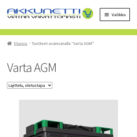
Siirry
Siirry
Valikko
navigointiin
sisältöön
Kauppa
Etusivu
Tuotteet avainsanalla “Varta AGM”
Tietoa meistä
Yrityksille
Varta AGM
Toimitusehdot
POISTUVAT TUOTTEET