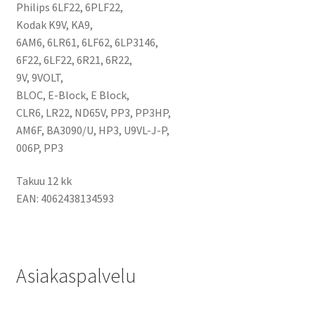
Philips 6LF22, 6PLF22,
Kodak K9V, KA9,
6AM6, 6LR61, 6LF62, 6LP3146,
6F22, 6LF22, 6R21, 6R22,
9V, 9VOLT,
BLOC, E-Block, E Block,
CLR6, LR22, ND65V, PP3, PP3HP,
AM6F, BA3090/U, HP3, U9VL-J-P,
006P, PP3
Takuu 12 kk
EAN: 4062438134593
Asiakaspalvelu