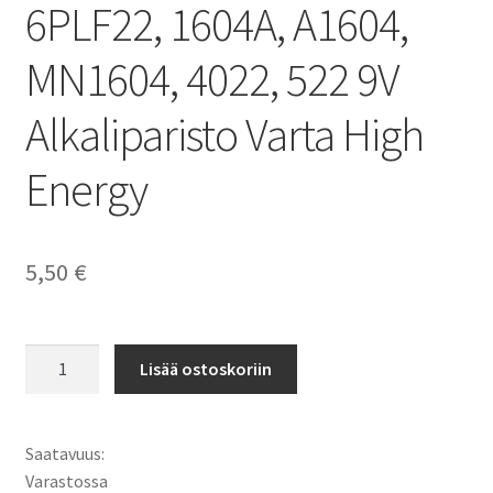
6PLF22, 1604A, A1604,
MN1604, 4022, 522 9V
Alkaliparisto Varta High
Energy
5,50
€
6AM6,
Lisää ostoskoriin
6LR61,
6LF22,
6PLF22,
Saatavuus:
1604A,
Varastossa