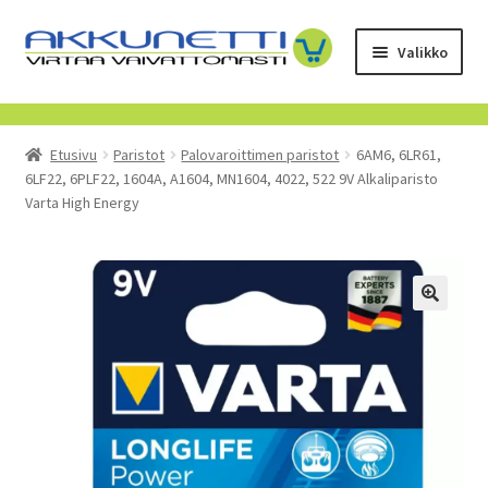
Siirry
Siirry
Valikko
navigointiin
sisältöön
Kauppa
Etusivu
Paristot
Palovaroittimen paristot
6AM6, 6LR61,
Tietoa meistä
6LF22, 6PLF22, 1604A, A1604, MN1604, 4022, 522 9V Alkaliparisto
Varta High Energy
Yrityksille
Toimitusehdot
POISTUVAT TUOTTEET