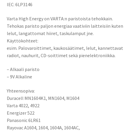
IEC: 6LP3146
Varta High Energy on VARTA:n paristoista tehokkain.
Tehokas paristo paljon energiaa vaativiin laitteisiin kuten
lelut, langattomat hiiret, taskulamput jne.
Käyttökohteet:
esim. Palovaroittimet, kaukosäätimet, lelut, kannettavat
radiot, nauhurit, CD-soittimet sekä pienelektroniikka.
– Alkaali paristo
– 9V Alkaline
Yhteensopiva:
Duracell MN1604K1, MN1604, M1604
Varta 4022, 4922
Energizer 522
Panasonic 6LR61
Rayovac A1604, 1604, 1604A, 1604AC,