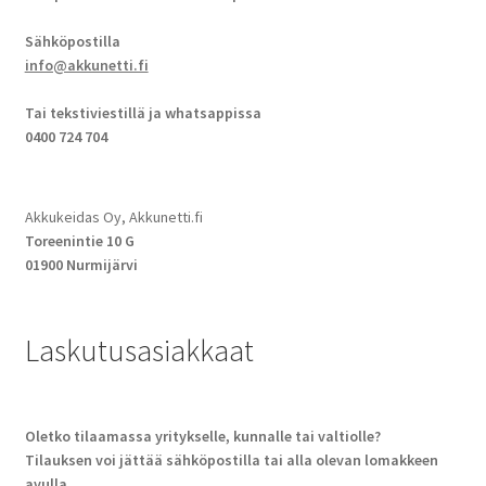
Sähköpostilla
info@akkunetti.fi
Tai tekstiviestillä ja whatsappissa
0400 724 704
Akkukeidas Oy, Akkunetti.fi
Toreenintie 10 G
01900 Nurmijärvi
Laskutusasiakkaat
Oletko tilaamassa yritykselle, kunnalle tai valtiolle?
Tilauksen voi jättää sähköpostilla tai alla olevan lomakkeen
avulla.