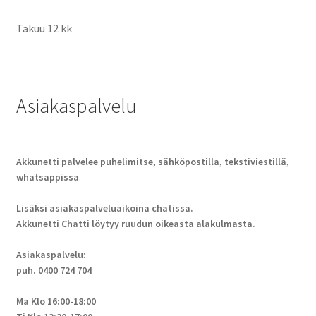
Takuu 12 kk
Asiakaspalvelu
Akkunetti palvelee puhelimitse, sähköpostilla, tekstiviestillä,
whatsappissa
.
Lisäksi asiakaspalveluaikoina chatissa.
Akkunetti Chatti löytyy ruudun oikeasta alakulmasta.
Asiakaspalvelu
:
puh. 0400 724 704
Ma Klo 16:00-18:00