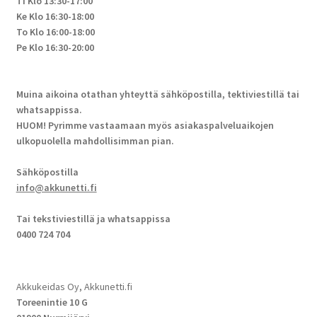
Ti Klo 13:30-17:00
Ke Klo 16:30-18:00
To Klo 16:00-18:00
Pe Klo 16:30-20:00
Muina aikoina otathan yhteyttä sähköpostilla, tektiviestillä tai
whatsappissa.
HUOM! Pyrimme vastaamaan myös asiakaspalveluaikojen
ulkopuolella mahdollisimman pian.
Sähköpostilla
info@akkunetti.fi
Tai tekstiviestillä ja whatsappissa
0400 724 704
Akkukeidas Oy, Akkunetti.fi
Toreenintie 10 G