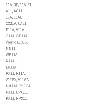
11A-GP, 11A-F1,
A11, AG11,
11A, 11AE
CX21A, CA21,
E11A, V11A
G11A, GP11A,
Vinnic L1016,
MN11,
WE11A,
K11A,
LR11A,
PX11, R11A,
V11PX, V11GA,
UM11A, P11GA,
PX11, EPX11,
KX11, RPX11