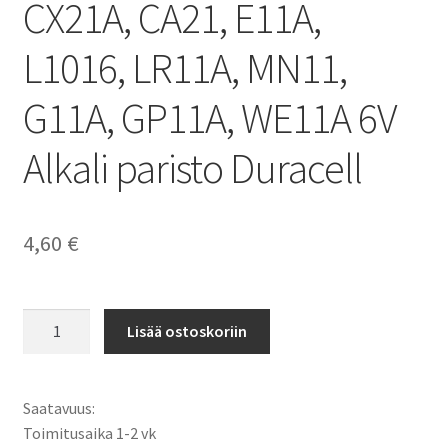
CX21A, CA21, E11A,
L1016, LR11A, MN11,
G11A, GP11A, WE11A 6V
Alkali paristo Duracell
4,60
€
A11,
Lisää ostoskoriin
AG11,
11A,
11AE,
Saatavuus:
CX21A,
Toimitusaika 1-2 vk
CA21,