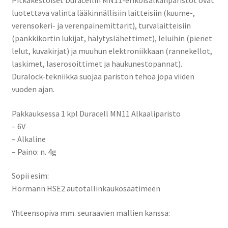
Pitkäkestoiset Duracellin MN11-erikoisalkaliparistot ovat
luotettava valinta lääkinnällisiin laitteisiin (kuume-,
verensokeri- ja verenpainemittarit), turvalaitteisiin
(pankkikortin lukijat, hälytyslähettimet), leluihin (pienet
lelut, kuvakirjat) ja muuhun elektroniikkaan (rannekellot,
laskimet, laserosoittimet ja haukunestopannat).
Duralock-tekniikka suojaa pariston tehoa jopa viiden
vuoden ajan.
Pakkauksessa 1 kpl Duracell MN11 Alkaaliparisto
– 6V
– Alkaline
– Paino: n. 4g
Sopii esim:
Hörmann HSE2 autotallinkaukosäätimeen
Yhteensopiva mm. seuraavien mallien kanssa: