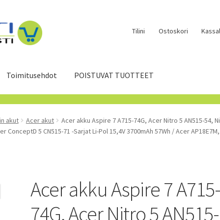
Tilini
Ostoskori
Kassal
Toimitusehdot
POISTUVAT TUOTTEET
in akut
Acer akut
Acer akku Aspire 7 A715-74G, Acer Nitro 5 AN515-54, Ni
cer ConceptD 5 CN515-71 -Sarjat Li-Pol 15,4V 3700mAh 57Wh / Acer AP18E7M
Acer akku Aspire 7 A715
74G, Acer Nitro 5 AN515-