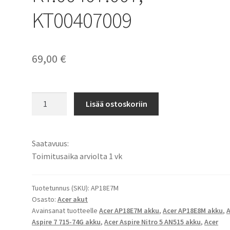
KT00407009
69,00
€
Acer
Lisää ostoskoriin
akku
Aspire
7
Saatavuus:
A715-
Toimitusaika arviolta 1 vk
74G,
Acer
Nitro
Tuotetunnus (SKU):
AP18E7M
Osasto:
Acer akut
5
Avainsanat tuotteelle
Acer AP18E7M akku
,
Acer AP18E8M akku
,
A
AN515-
Aspire 7 715-74G akku
,
Acer Aspire Nitro 5 AN515 akku
,
Acer
54,