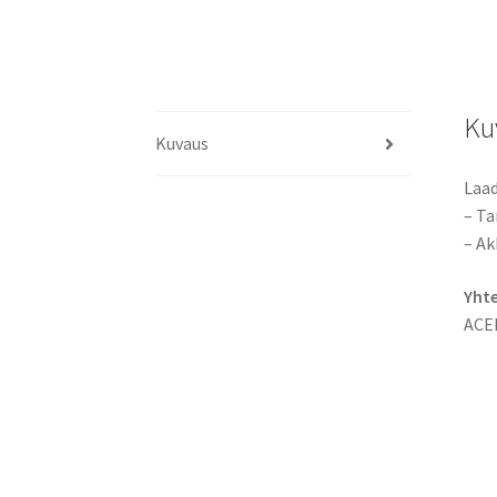
Ku
Kuvaus
Laad
– Ta
– Ak
Yht
ACE