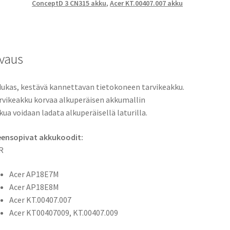
ConceptD 3 CN315 akku
,
Acer KT.00407.007 akku
Nitro
5
AN515-
55,
vaus
Nitro
5
AN517-
ukas, kestävä kannettavan tietokoneen tarvikeakku.
51,
rvikeakku korvaa alkuperäisen akkumallin
Nitro
kua voidaan ladata alkuperäisellä laturilla.
5
eensopivat akkukoodit:
AN517-
R
52,
Nitro
Acer AP18E7M
7
Acer AP18E8M
AN715-
Acer KT.00407.007
51,
Acer KT00407009, KT.00407.009
Acer
ConceptD