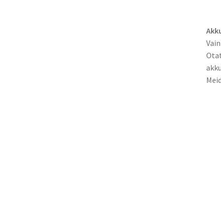
Akku
Vain
Otat
akku
Meid