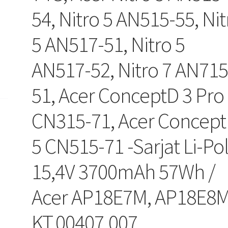
54, Nitro 5 AN515-55, Nit
5 AN517-51, Nitro 5
AN517-52, Nitro 7 AN715
51, Acer ConceptD 3 Pro
CN315-71, Acer Concep
5 CN515-71 -Sarjat Li-Po
15,4V 3700mAh 57Wh /
Acer AP18E7M, AP18E8M
KT.00407.007,