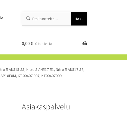
Etsi:
When autocomplete resu
le
Haku
0,00
€
0 tuotetta
tro 5 AN515-55, Nitro 5 AN517-51, Nitro 5 AN517-52,
, AP18E8M, KT.00407.007, KT00407009
Asiakaspalvelu
-