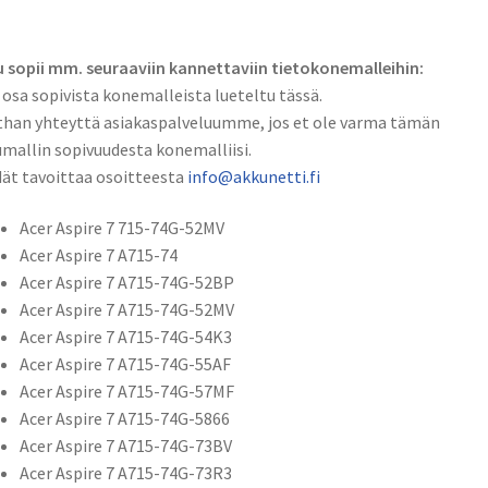
3
Pro
 sopii mm. seuraaviin kannettaviin tietokonemalleihin:
CN315-
 osa sopivista konemalleista lueteltu tässä.
71,
han yhteyttä asiakaspalveluumme, jos et ole varma tämän
Acer
mallin sopivuudesta konemalliisi.
ConceptD
ät tavoittaa osoitteesta
info@akkunetti.fi
5
CN515-
Acer Aspire 7 715-74G-52MV
71
Acer Aspire 7 A715-74
-
Acer Aspire 7 A715-74G-52BP
Sarjat
Acer Aspire 7 A715-74G-52MV
Li-
Acer Aspire 7 A715-74G-54K3
Pol
Acer Aspire 7 A715-74G-55AF
15,4V
Acer Aspire 7 A715-74G-57MF
3700mAh
Acer Aspire 7 A715-74G-5866
57Wh
Acer Aspire 7 A715-74G-73BV
/
Acer Aspire 7 A715-74G-73R3
Acer