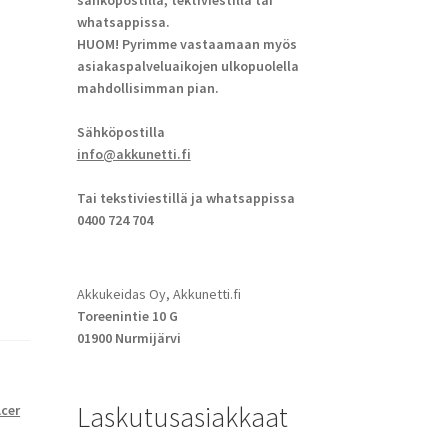
sähköpostilla, tektiviestillä tai
whatsappissa.
HUOM! Pyrimme vastaamaan myös
asiakaspalveluaikojen ulkopuolella
mahdollisimman pian.
Sähköpostilla
info@akkunetti.fi
Tai tekstiviestillä ja whatsappissa
0400 724 704
Akkukeidas Oy, Akkunetti.fi
Toreenintie 10 G
01900 Nurmijärvi
Laskutusasiakkaat
cer