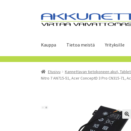
Siirry
Siirry
navigointiin
sisältöön
Kauppa
Tietoa meistä
Yrityksille
Etusivu
Kannettavan tietokoneen akut, Tablet
Nitro 7 AN715-51, Acer ConceptD 3 Pro CN315-71, A