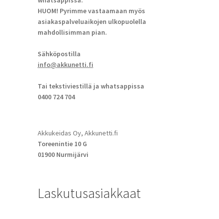
whatsappissa.
HUOM! Pyrimme vastaamaan myös
asiakaspalveluaikojen ulkopuolella
mahdollisimman pian.
Sähköpostilla
info@akkunetti.fi
Tai tekstiviestillä ja whatsappissa
0400 724 704
Akkukeidas Oy, Akkunetti.fi
Toreenintie 10 G
01900 Nurmijärvi
Laskutusasiakkaat