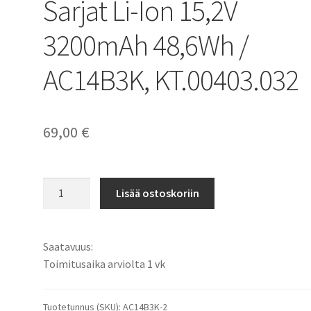
Sarjat Li-Ion 15,2V
3200mAh 48,6Wh /
AC14B3K, KT.00403.032
69,00
€
Acer
Lisää ostoskoriin
akku
Spin
3
Saatavuus:
SP315-
Toimitusaika arviolta 1 vk
51,
Spin
5
Tuotetunnus (SKU):
AC14B3K-2