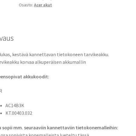
Osasto:
Acer akut
SP513-
51
-
Sarjat
Li-
vaus
Ion
15,2V
ukas, kestävä kannettavan tietokoneen tarvikeakku.
3200mAh
rvikeakku korvaa alkuperäisen akkumallin
48,6Wh
/
eensopivat akkukoodit:
AC14B3K,
KT.00403.032
R
määrä
AC14B3K
KT.00403.032
 sopii mm. seuraaviin kannettaviin tietokonemalleihin:
 osa sopivista konemalleista lueteltu tässä.