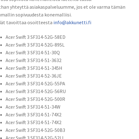
han yhteyttä asiakaspalveluumme, jos et ole varma tämän
mallin sopivuudesta konemalliisi.
ät tavoittaa osoitteesta
info@akkunetti.fi
Acer Swift 3 SF314-52G-58ED
Acer Swift 3 SF314-52G-89SL
Acer Swift 3 SF314-51-30Q
Acer Swift 3 SF314-51-3632
Acer Swift 3 SF314-51-345H
Acer Swift 3 SF314-52-36JE
Acer Swift 3 SF314-52G-55PA
Acer Swift 3 SF314-52G-56RU
Acer Swift 3 SF314-52G-500R
Acer Swift 3 SF314-51-34W
Acer Swift 3 SF314-51-74X2
Acer Swift 3 SF314-51-74X2
Acer Swift 3 SF314-52G-50B3
Acer Swift 3 SF314-52G-52LL