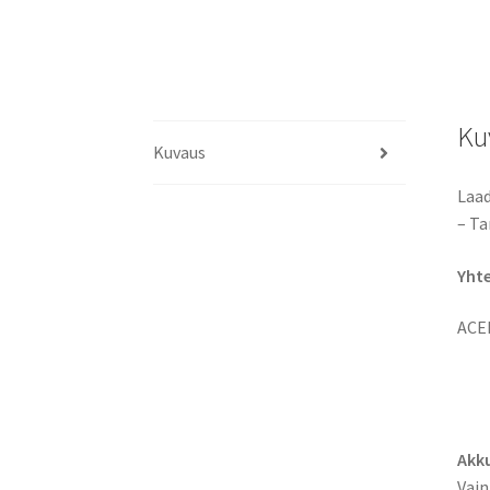
Ku
Kuvaus
Laad
– Ta
Yht
ACE
Akku
Vain