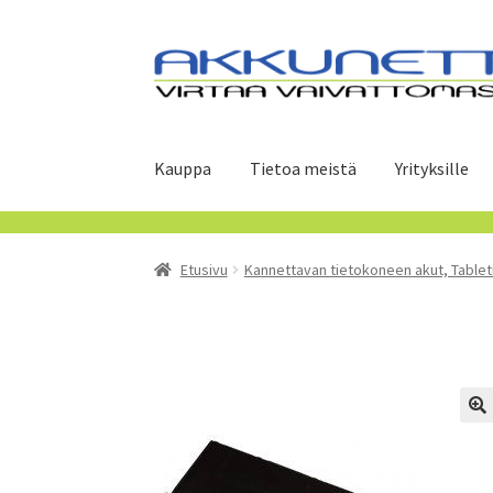
Siirry
Siirry
navigointiin
sisältöön
Kauppa
Tietoa meistä
Yrityksille
Etusivu
Kannettavan tietokoneen akut, Tablet