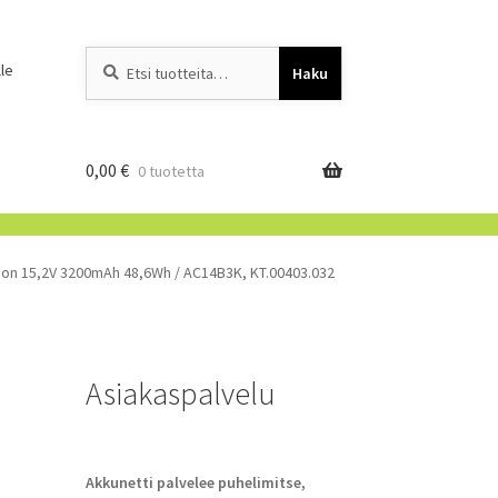
Etsi:
When autocomplete resu
le
Haku
0,00
€
0 tuotetta
i-Ion 15,2V 3200mAh 48,6Wh / AC14B3K, KT.00403.032
Asiakaspalvelu
Akkunetti palvelee puhelimitse,