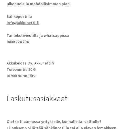
ulkopuolella mahdollisimman pian.
Sähköpostilla
info@akkunetti.fi
Tai tekstiviestillä ja whatsappissa
0400 724 704
Akkukeidas Oy, Akkunetti.fi
Toreenintie 10 G
01900 Nurmijärvi
Laskutusasiakkaat
Oletko tilaamassa yritykselle, kunnalle tai valtiolle?
Tilauksen voi jättää sähköpostilla tai alla olevan lomakkeen