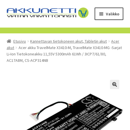
Siirry
Siirry
Valikko
navigointiin
sisältöön
Kauppa
Etusivu
Kannettavan tietokoneen akut, Tabletin akut
Acer
Tietoa meistä
akut
Acer akku TravelMate X3410-M, TravelMate X3410-MG -Sarjat
Li-Ion Tietokoneakku 11,55V 5300mAh 61Wh / 3ICP7/61/80,
Yrityksille
AC17A8M, CS-ACP314NB
Toimitusehdot
POISTUVAT TUOTTEET