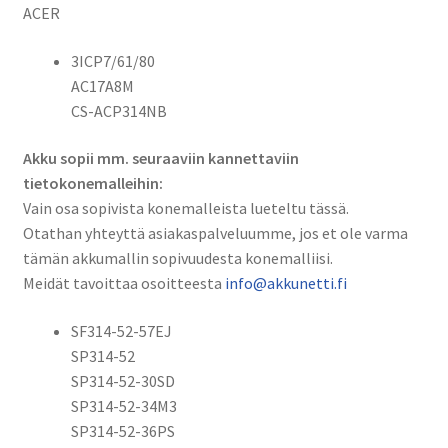
ACER
määrä
3ICP7/61/80
AC17A8M
CS-ACP314NB
Akku sopii mm. seuraaviin kannettaviin
tietokonemalleihin:
Vain osa sopivista konemalleista lueteltu tässä.
Otathan yhteyttä asiakaspalveluumme, jos et ole varma
tämän akkumallin sopivuudesta konemalliisi.
Meidät tavoittaa osoitteesta
info@akkunetti.fi
SF314-52-57EJ
SP314-52
SP314-52-30SD
SP314-52-34M3
SP314-52-36PS