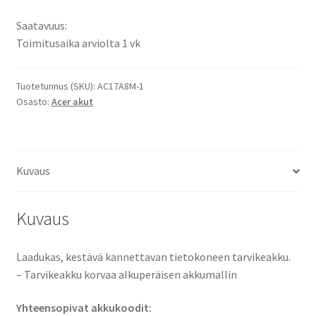
X3410-
Saatavuus:
M,
Toimitusaika arviolta 1 vk
TravelMate
X3410-
MG
Tuotetunnus (SKU):
AC17A8M-1
Osasto:
Acer akut
-
Sarjat
Li-
Ion
Kuvaus
Tietokoneakku
11,55V
5300mAh
Kuvaus
61Wh
/
Laadukas, kestävä kannettavan tietokoneen tarvikeakku.
3ICP7/61/80,
– Tarvikeakku korvaa alkuperäisen akkumallin
AC17A8M,
CS-
Yhteensopivat akkukoodit:
ACP314NB