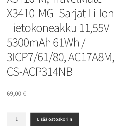
X3410-MG -Sarjat Li-Ion
Tietokoneakku 11,55V
5300mAh 61Wh /
3ICP7/61/80, AC17A8M,
CS-ACP314NB
69,00
€
Acer
Lisää ostoskoriin
akku
TravelMate