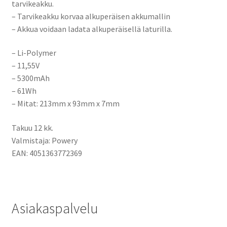
tarvikeakku.
– Tarvikeakku korvaa alkuperäisen akkumallin
– Akkua voidaan ladata alkuperäisellä laturilla.
– Li-Polymer
– 11,55V
– 5300mAh
– 61Wh
– Mitat: 213mm x 93mm x 7mm
Takuu 12 kk.
Valmistaja: Powery
EAN:
4051363772369
Asiakaspalvelu