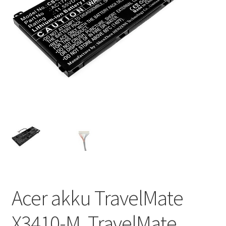
Acer akku TravelMate
X3410-M, TravelMate