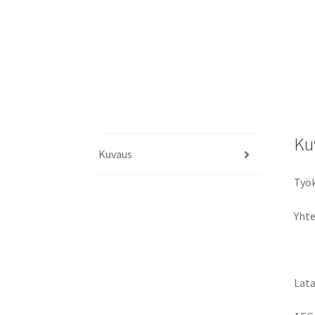
Ku
Kuvaus
Työk
Yhte
Lata