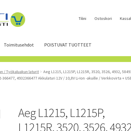
Tilini
Ostoskori
Kassal
Toimitusehdot
POISTUVAT TUOTTEET
 / Työkaluakun laturit
Aeg L1215, L1215P, L1215R, 3520, 3526, 4932, 584
66477, 4932366477 Akkulaturi 12V / 10,8V Li-Ion -akuille / Verkkovirta + US
Aeg L1215, L1215P,
L1215R, 3520, 3526, 4932