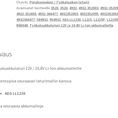
Osasto:
Porakoneakun / Työkaluakun laturit
4932-
Avainsanat tuotteelle
3520
,
3526
,
4932
,
4932-352003
,
4932-3520
352003,
4932-352658
,
4932-366477
,
4932352003
,
4932352095
,
493235265
4932352003,
4932366477
,
584932
,
954932
,
AEG LL1230
,
L1215
,
L1215P
,
L1215
4932-
R86048
,
Työkaluakkulaturi 12V ja 10.8V Li-Ion akkumalleille
352095,
4932352095,
4932-
352658,
vaus
4932352658,
4932-
aluakkulaturi 12V / 10,8V Li-Ion akkumalleille
366477,
4932366477
ensopiva seuraavan laturimallin kanssa:
Akkulaturi
12V
AEG LL1230
/
10,8V
a seuraavia akkumalleja:
Li-
Ion