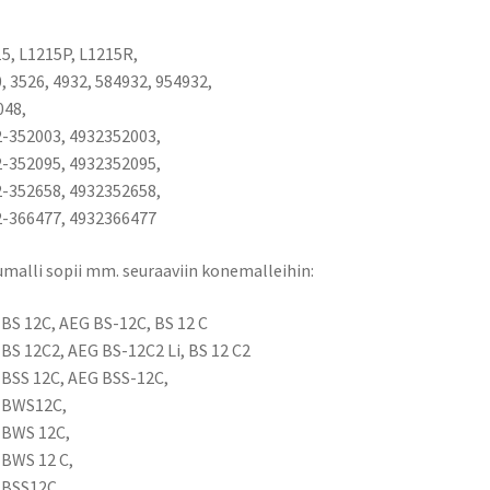
-
akuille
5, L1215P, L1215R,
/
, 3526, 4932, 584932, 954932,
Verkkovirta
048,
+
-352003, 4932352003,
USB
-352095, 4932352095,
lataus
-352658, 4932352658,
/
-366477, 4932366477
AEG
LL1230
malli sopii mm. seuraaviin konemalleihin:
määrä
BS 12C, AEG BS-12C, BS 12 C
BS 12C2, AEG BS-12C2 Li, BS 12 C2
BSS 12C, AEG BSS-12C,
 BWS12C,
 BWS 12C,
BWS 12 C,
 BSS12C,