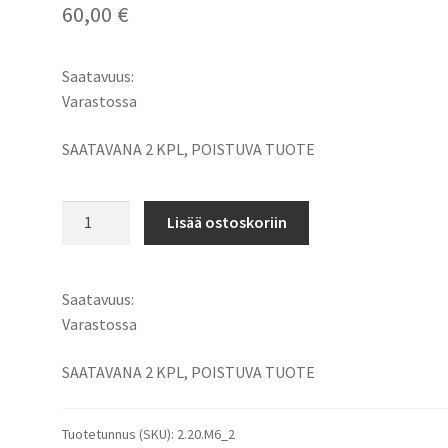
60,00
€
Saatavuus:
Varastossa
SAATAVANA 2 KPL, POISTUVA TUOTE
Aeg
Lisää ostoskoriin
L1215,
L1215P,
L1215R,
Saatavuus:
3520,
Varastossa
3526,
4932,
SAATAVANA 2 KPL, POISTUVA TUOTE
584932,
954932,
Tuotetunnus (SKU):
2.20.M6_2
R86048,