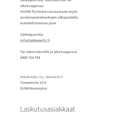
sähköpostilla, tektiviestillä tai
whatsappissa.
HUOM! Pyrimme vastaamaan myös
asiakaspalveluaikojen ulkopuolella
mahdollisimman pian.
Sähköpostilla
info@akkunetti.fi
Tai tekstiviestillä ja whatsappissa
0400 724 704
Akkukeidas Oy, Akkunetti.fi
Toreenintie 10 G
01900 Nurmijärvi
Laskutusasiakkaat