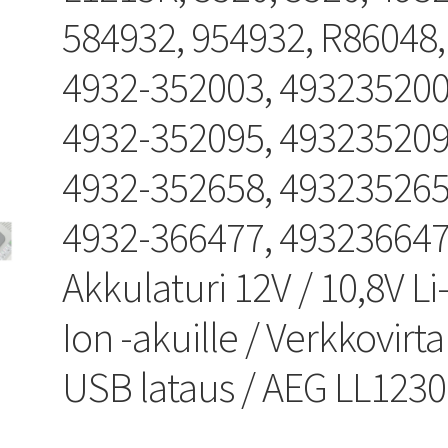
584932, 954932, R86048,
4932-352003, 493235200
4932-352095, 493235209
4932-352658, 493235265
4932-366477, 49323664
Akkulaturi 12V / 10,8V Li
Ion -akuille / Verkkovirta
USB lataus / AEG LL1230