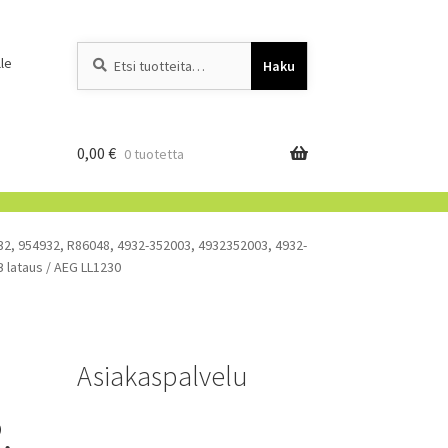
Etsi:
When autocomplete resu
le
Haku
0,00
€
0 tuotetta
932, 954932, R86048, 4932-352003, 4932352003, 4932-
B lataus / AEG LL1230
Asiakaspalvelu
,