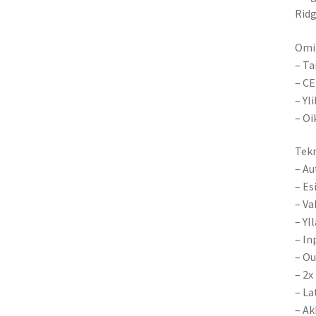
Ridg
Omi
– Ta
– CE
– Yl
– Oi
Tekn
– Au
– Es
– Va
– Yl
– In
– Ou
– 2x
– La
– Ak