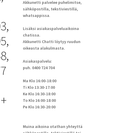
Akkunetti palvelee puhelimitse,
sähköpostilla, tekstiviestillä,
whatsappissa
.
3,
Lisäksi asiakaspalveluaikoina
chatissa.
5,
Akkunetti Chatti löytyy ruudun
oikeasta alakulmasta.
8,
Asiakaspalvelu
:
77
puh. 0400 724 704
-
Ma Klo 16:00-18:00
Ti Klo 13:30-17:00
Ke Klo 16:30-18:00
 +
To Klo 16:00-18:00
Pe Klo 16:30-20:00
Muina aikoina otathan yhteyttä