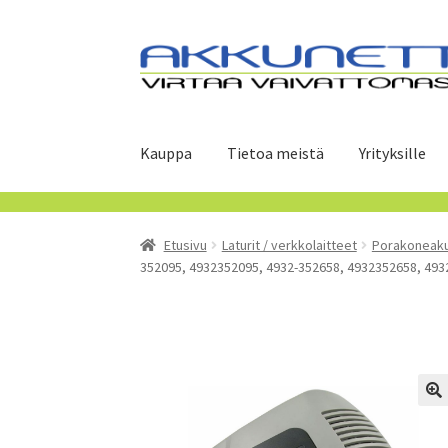
Siirry
Siirry
navigointiin
sisältöön
Kauppa
Tietoa meistä
Yrityksille
Etusivu
Laturit / verkkolaitteet
Porakoneakun
352095, 4932352095, 4932-352658, 4932352658, 4932-3