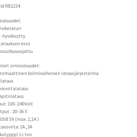
id R82234
naisuudet:
rvikelaturi
 -hyväksytty
ilatauksen esto
kosulkusuojattu
iset ominaisuudet:
tomaattinen kolmivaiheinen latausjärjestelmä
ilataus
kiovirtalataus
läpitolataus
put: 100-240Volt
tput : 20-36 V
 USB 5V (max. 2,1A )
tausvirta: 1A ,3A
kutyyppi: Li-Ion