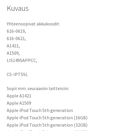
Apple
Kuvaus
iPod
Touch
Yhteensopivat akkukoodit:
5th
616-0619,
gen.,
616-0621,
A1421,
A1421,
A1509
A1509,
määrä
LIS1495APPCC,
CS-IPT5SL
Sopii mm. seuraaviin laitteisiin:
Apple A1421
Apple A1509
Apple iPod Touch 5th generation
Apple iPod Touch 5th generation (16GB)
Apple iPod Touch 5th generation (32GB)