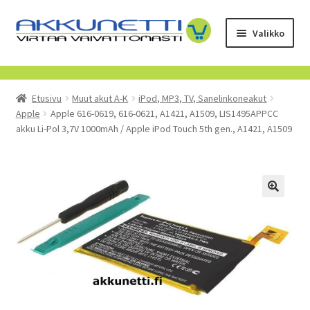
Siirry
Siirry
Valikko
navigointiin
sisältöön
Kauppa
Etusivu
Muut akut A-K
iPod, MP3, TV, Sanelinkoneakut
Tietoa meistä
Apple
Apple 616-0619, 616-0621, A1421, A1509, LIS1495APPCC
akku Li-Pol 3,7V 1000mAh / Apple iPod Touch 5th gen., A1421, A1509
Yrityksille
Toimitusehdot
POISTUVAT TUOTTEET