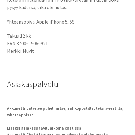
pysyy kädessä, eikä ole liukas.
Yhteensopiva: Apple iPhone 5, 5S
Takuu 12 kk
EAN 3700615060921
Merkki: Muvit
Asiakaspalvelu
Akkunetti palvelee puhelimitse, sähköpostilla, tekstiviestillä,
whatsappissa
.
Lisäksi asiakaspalveluaikoina chatissa.
Akkunetti Chatti löytyy ruudun oikeasta alakulmasta.