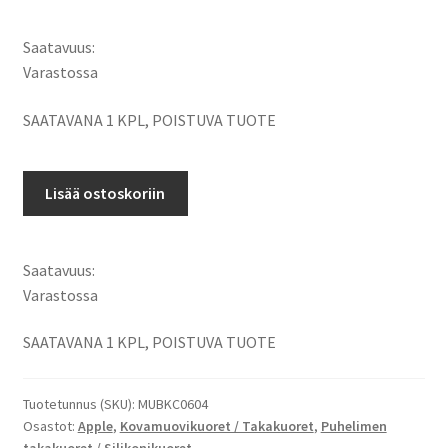
Saatavuus:
Varastossa
SAATAVANA 1 KPL, POISTUVA TUOTE
Apple
Lisää ostoskoriin
iPhone
5,
iPhone
Saatavuus:
5S
Varastossa
takakuori
GLOSSY
SAATAVANA 1 KPL, POISTUVA TUOTE
Kiiltävä
/
Tuotetunnus (SKU):
MUBKC0604
Pinkki,
Osastot:
Apple
,
Kovamuovikuoret / Takakuoret
,
Puhelimen
Muvit