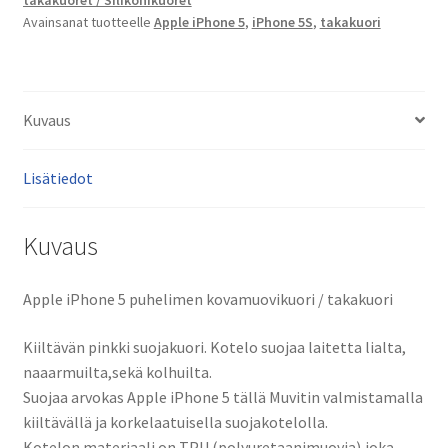
takakuoret / Silikonikuoret
määrä
Avainsanat tuotteelle
Apple iPhone 5
,
iPhone 5S
,
takakuori
Kuvaus
Lisätiedot
Kuvaus
Apple iPhone 5 puhelimen kovamuovikuori / takakuori
Kiiltävän pinkki suojakuori. Kotelo suojaa laitetta lialta,
naaarmuilta,sekä kolhuilta.
Suojaa arvokas Apple iPhone 5 tällä Muvitin valmistamalla
kiiltävällä ja korkelaatuisella suojakotelolla.
Kotelon materiaali on TPU (polyuretaanimuovia),joka