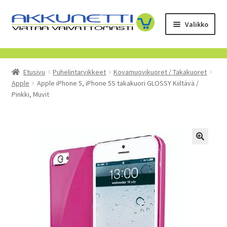
Siirry
Siirry
Valikko
navigointiin
sisältöön
Kauppa
Etusivu
Puhelintarvikkeet
Kovamuovikuoret / Takakuoret
Tietoa meistä
Apple
Apple iPhone 5, iPhone 5S takakuori GLOSSY Kiiltävä /
Pinkki, Muvit
Yrityksille
Toimitusehdot
POISTUVAT TUOTTEET