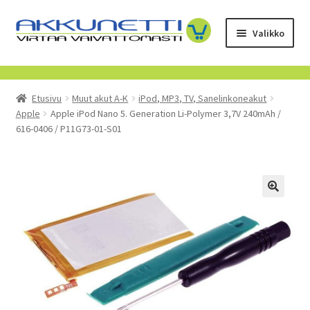
Siirry
Siirry
Valikko
navigointiin
sisältöön
Kauppa
Etusivu
Muut akut A-K
iPod, MP3, TV, Sanelinkoneakut
Tietoa meistä
Apple
Apple iPod Nano 5. Generation Li-Polymer 3,7V 240mAh /
616-0406 / P11G73-01-S01
Yrityksille
Toimitusehdot
POISTUVAT TUOTTEET