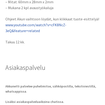
– Mitat: 60mm x 28mm x 2mm
– Mukana 2 kpl avaustyökaluja
Ohjeet Akun vaihtoon löydät, kun klikkaat tuote-esittelyä!
www.youtube.com/watch?v=cFK8NcZ-
3eQ&feature=related
Takuu 12 kk.
Asiakaspalvelu
Akkunetti palvelee puhelimitse, sähköpostilla, tekstiviestillä,
whatsappissa
.
Lisäksi asiakaspalveluaikoina chatissa.