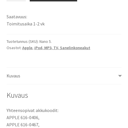
Nano
5.
Saatavuus:
Generation
Toimitusaika 1-2 vk
Li-
Polymer
3,7V
Tuotetunnus (SKU):
Nano 5.
Osastot:
Apple
,
iPod, MP3, TV, Sanelinkoneakut
240mAh
/
616-
0406
Kuvaus
/
P11G73-
01-
Kuvaus
S01
määrä
Yhteensopivat akkukoodit:
APPLE 616-0406,
APPLE 616-0467,