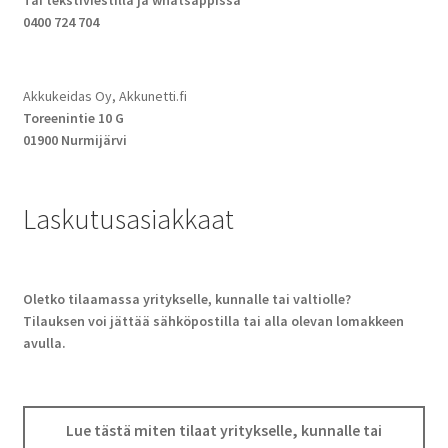
Tai tekstiviestillä ja whatsappissa
0400 724 704
Akkukeidas Oy, Akkunetti.fi
Toreenintie 10 G
01900 Nurmijärvi
Laskutusasiakkaat
Oletko tilaamassa yritykselle, kunnalle tai valtiolle?
Tilauksen voi jättää sähköpostilla tai alla olevan lomakkeen
avulla.
Lue tästä miten tilaat yritykselle, kunnalle tai