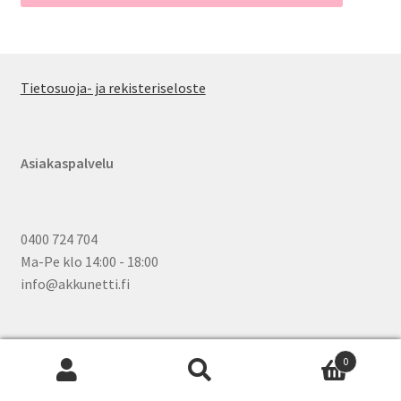
Tietosuoja- ja rekisteriseloste
Asiakaspalvelu
0400 724 704
Ma-Pe klo 14:00 - 18:00
info@akkunetti.fi
0
Etsi:
Wh
Haku