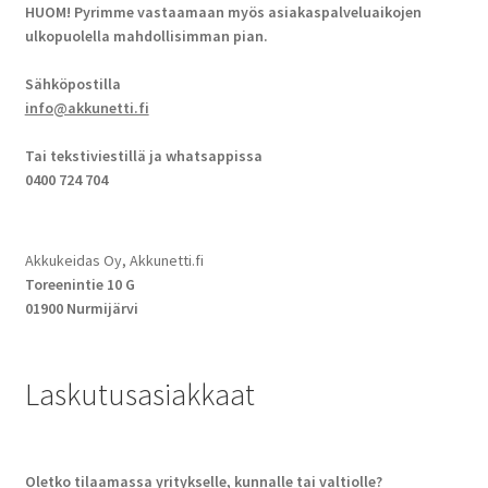
HUOM! Pyrimme vastaamaan myös asiakaspalveluaikojen
ulkopuolella mahdollisimman pian.
Sähköpostilla
info@akkunetti.fi
Tai tekstiviestillä ja whatsappissa
0400 724 704
Akkukeidas Oy, Akkunetti.fi
Toreenintie 10 G
01900 Nurmijärvi
Laskutusasiakkaat
Oletko tilaamassa yritykselle, kunnalle tai valtiolle?