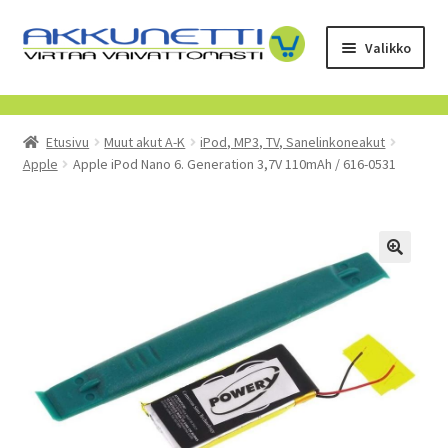
Siirry
Siirry
Valikko
navigointiin
sisältöön
Kauppa
Etusivu
Muut akut A-K
iPod, MP3, TV, Sanelinkoneakut
Tietoa meistä
Apple
Apple iPod Nano 6. Generation 3,7V 110mAh / 616-0531
Yrityksille
Toimitusehdot
POISTUVAT TUOTTEET