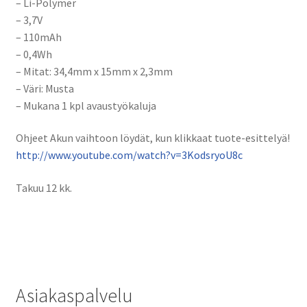
– Li-Polymer
– 3,7V
– 110mAh
– 0,4Wh
– Mitat: 34,4mm x 15mm x 2,3mm
– Väri: Musta
– Mukana 1 kpl avaustyökaluja
Ohjeet Akun vaihtoon löydät, kun klikkaat tuote-esittelyä!
http://www.youtube.com/watch?v=3KodsryoU8c
Takuu 12 kk.
Asiakaspalvelu