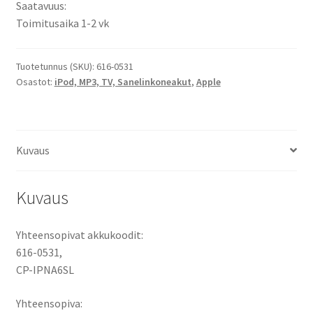
Saatavuus:
Generation
Toimitusaika 1-2 vk
3,7V
110mAh
/
Tuotetunnus (SKU):
616-0531
Osastot:
iPod, MP3, TV, Sanelinkoneakut
,
Apple
616-
0531
määrä
Kuvaus
Kuvaus
Yhteensopivat akkukoodit:
616-0531,
CP-IPNA6SL
Yhteensopiva: