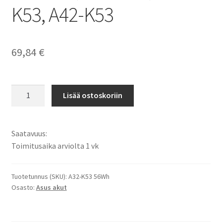
K53, A42-K53
69,84
€
Asus
Lisää ostoskoriin
A43,
A53,
A54,
Saatavuus:
A83,
Toimitusaika arviolta 1 vk
K43,
K53,
K54,
Tuotetunnus (SKU):
A32-K53 56Wh
Osasto:
Asus akut
K84,
P43,
P53,