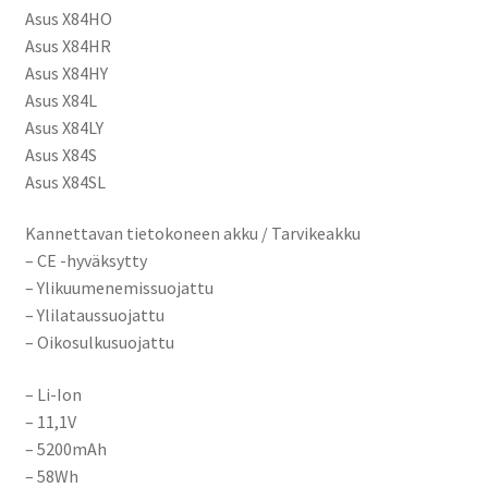
Asus X84HO
Asus X84HR
Asus X84HY
Asus X84L
Asus X84LY
Asus X84S
Asus X84SL
Kannettavan tietokoneen akku / Tarvikeakku
– CE -hyväksytty
– Ylikuumenemissuojattu
– Ylilataussuojattu
– Oikosulkusuojattu
– Li-Ion
– 11,1V
– 5200mAh
– 58Wh