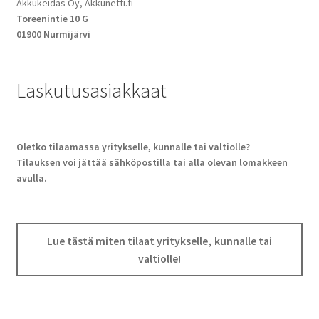
Akkukeidas Oy, Akkunetti.fi
Toreenintie 10 G
01900 Nurmijärvi
Laskutusasiakkaat
Oletko tilaamassa yritykselle, kunnalle tai valtiolle?
Tilauksen voi jättää sähköpostilla tai alla olevan lomakkeen
avulla.
Lue tästä miten tilaat yritykselle, kunnalle tai
valtiolle!