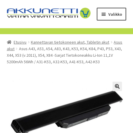
Siirry
Siirry
Valikko
navigointiin
sisältöön
Kauppa
Etusivu
Kannettavan tietokoneen akut, Tabletin akut
Asus
Tietoa meistä
akut
Asus A43, A53, A54, A83, K43, K53, K54, K84, P43, P53, X43,
X44, X53 (v.2011), X54, X84 -Sarjat Tietokoneakku Li-Ion 11,1V
Yrityksille
5200mAh 56Wh / A31-K53, A32-K53, A41-K53, A42-K53
Toimitusehdot
POISTUVAT TUOTTEET