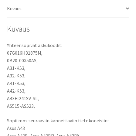
X43,
Kuvaus
X44,
X53
(v.2011),
Kuvaus
X54,
X84
Yhteensopivat akkukoodit:
-
07G016H31875M,
Sarjat
0B20-00X50AS,
Tietokoneakku
A31-K53,
Li-
A32-K53,
Ion
A41-K53,
11,1V
A42-K53,
5200mAh
A43EI241SV-SL,
56Wh
AS515-AS523,
/
A31-
Sopii mm. seuraaviin kannettaviin tietokoneisiin::
K53,
Asus A43
A32-
Asus A43B, Asus A43BR, Asus A43BY