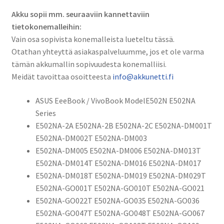
Akku sopii mm. seuraaviin kannettaviin
tietokonemalleihin:
Vain osa sopivista konemalleista lueteltu tässä.
Otathan yhteyttä asiakaspalveluumme, jos et ole varma
tämän akkumallin sopivuudesta konemalliisi.
Meidät tavoittaa osoitteesta
info@akkunetti.fi
ASUS EeeBook / VivoBook Model
E502N E502NA
Series
E502NA-2A E502NA-2B E502NA-2C E502NA-DM001T
E502NA-DM002T E502NA-DM003
E502NA-DM005 E502NA-DM006 E502NA-DM013T
E502NA-DM014T E502NA-DM016 E502NA-DM017
E502NA-DM018T E502NA-DM019 E502NA-DM029T
E502NA-GO001T E502NA-GO010T E502NA-GO021
E502NA-GO022T E502NA-GO035 E502NA-GO036
E502NA-GO047T E502NA-GO048T E502NA-GO067