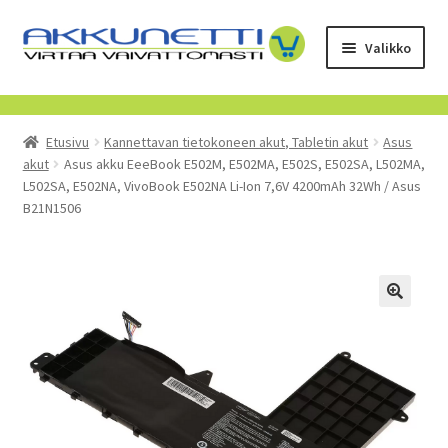
Siirry
Siirry
Valikko
navigointiin
sisältöön
Kauppa
Etusivu
Kannettavan tietokoneen akut, Tabletin akut
Asus
Tietoa meistä
akut
Asus akku EeeBook E502M, E502MA, E502S, E502SA, L502MA,
L502SA, E502NA, VivoBook E502NA Li-Ion 7,6V 4200mAh 32Wh / Asus
Yrityksille
B21N1506
Toimitusehdot
POISTUVAT TUOTTEET