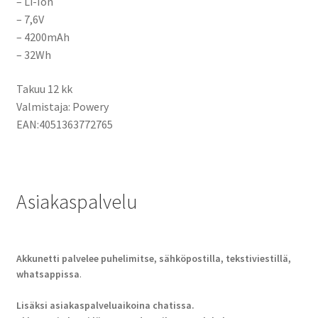
– Li-Ion
– 7,6V
– 4200mAh
– 32Wh
Takuu 12 kk
Valmistaja: Powery
EAN:
4051363772765
Asiakaspalvelu
Akkunetti palvelee puhelimitse, sähköpostilla, tekstiviestillä,
whatsappissa
.
Lisäksi asiakaspalveluaikoina chatissa.