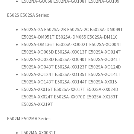
E502NA-GO068 E502NA-GO108T E502NA-GO109
E502S E502SA Series:
E502SA-2A E502SA-2B E502SA-2C E502SA-DM049T
E502SA-DM051T E502SA-DM065 E502SA-DM110
E502SA-DM136T E502SA-XO002T E502SA-XO004T
E502SA-XO005D E502SA-XO013T E502SA-XO014T
E502SA-XO023D E502SA-XO040T E502SA-XO041T
E502SA-XO043T E502SA-XO123T E502SA-XO124D
E502SA-XO124T E502SA-XO135T E502SA-XO141T
E502SA-XO143T E502SA-XO144T E502SA-XX015
E502SA-XX016T E502SA-XX017T E502SA-XX024D
E502SA-XX024T E502SA-XX070D E502SA-XX183T
E502SA-XX219T
E502M E502MA Series:
L502MA-XX0031T