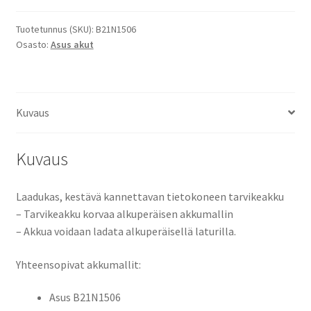
E502SA,
L502MA,
Tuotetunnus (SKU):
B21N1506
Osasto:
Asus akut
L502SA,
E502NA,
VivoBook
E502NA
Kuvaus
Li-
Ion
7,6V
Kuvaus
4200mAh
32Wh
Laadukas, kestävä kannettavan tietokoneen tarvikeakku
/
– Tarvikeakku korvaa alkuperäisen akkumallin
Asus
– Akkua voidaan ladata alkuperäisellä laturilla.
B21N1506
määrä
Yhteensopivat akkumallit:
Asus B21N1506