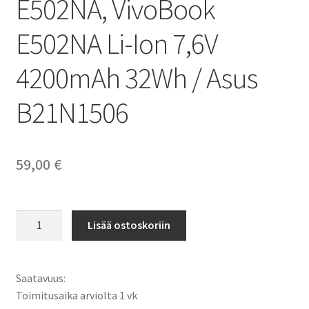
E502NA, VivoBook
E502NA Li-Ion 7,6V
4200mAh 32Wh / Asus
B21N1506
59,00
€
Asus
Lisää ostoskoriin
akku
EeeBook
E502M,
Saatavuus:
E502MA,
Toimitusaika arviolta 1 vk
E502S,