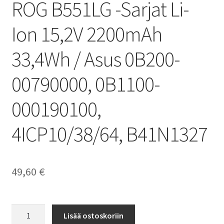
ROG B551LG -Sarjat Li-
Ion 15,2V 2200mAh
33,4Wh / Asus 0B200-
00790000, 0B1100-
000190100,
4ICP10/38/64, B41N1327
49,60
€
Asus
Lisää ostoskoriin
akku