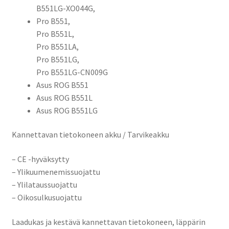
B551LG-XO044G,
Pro B551,
Pro B551L,
Pro B551LA,
Pro B551LG,
Pro B551LG-CN009G
Asus ROG B551
Asus ROG B551L
Asus ROG B551LG
Kannettavan tietokoneen akku / Tarvikeakku
– CE -hyväksytty
– Ylikuumenemissuojattu
– Ylilataussuojattu
– Oikosulkusuojattu
Laadukas ja kestävä kannettavan tietokoneen, läppärin