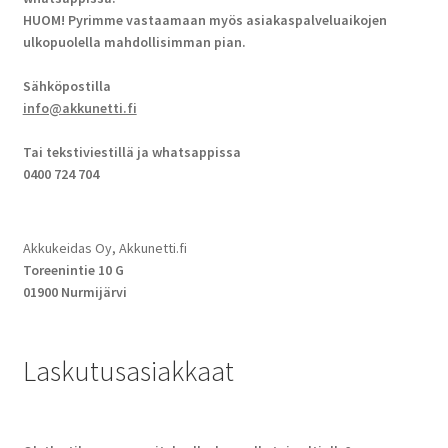
HUOM! Pyrimme vastaamaan myös asiakaspalveluaikojen
ulkopuolella mahdollisimman pian.
Sähköpostilla
info@akkunetti.fi
Tai tekstiviestillä ja whatsappissa
0400 724 704
Akkukeidas Oy, Akkunetti.fi
Toreenintie 10 G
01900 Nurmijärvi
Laskutusasiakkaat