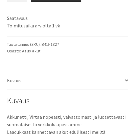
Pro
B551,
Saatavuus:
B551L,
Toimitusaika arviolta 1 vk
B551LA,
B551LG,
ROG
Tuotetunnus (SKU):
B41N1327
Osasto:
Asus akut
B551,
ROG
B551L,
ROG
Kuvaus
B551LG
-
Sarjat
Kuvaus
Li-
Ion
Akkunetti, Virtaa nopeasti, vaivattomasti ja luotettavasti
15,2V
suomalaisesta verkkokaupastamme.
2200mAh
Laadukkaat kannettavan akut edullisesti meiltä.
33,4Wh