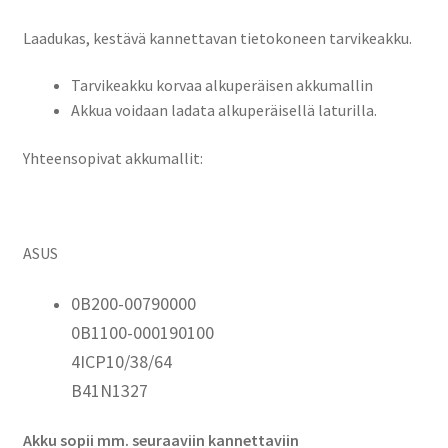
/
Laadukas, kestävä kannettavan tietokoneen tarvikeakku.
Asus
0B200-
Tarvikeakku korvaa alkuperäisen akkumallin
00790000,
Akkua voidaan ladata alkuperäisellä laturilla.
0B1100-
000190100,
Yhteensopivat akkumallit:
4ICP10/38/64,
B41N1327
määrä
ASUS
0B200-00790000
0B1100-000190100
4ICP10/38/64
B41N1327
Akku sopii mm. seuraaviin kannettaviin