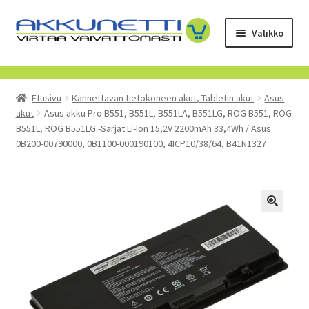
Siirry
Siirry
Valikko
navigointiin
sisältöön
Kauppa
Etusivu
Kannettavan tietokoneen akut, Tabletin akut
Asus
Tietoa meistä
akut
Asus akku Pro B551, B551L, B551LA, B551LG, ROG B551, ROG
B551L, ROG B551LG -Sarjat Li-Ion 15,2V 2200mAh 33,4Wh / Asus
Yrityksille
0B200-00790000, 0B1100-000190100, 4ICP10/38/64, B41N1327
Toimitusehdot
POISTUVAT TUOTTEET