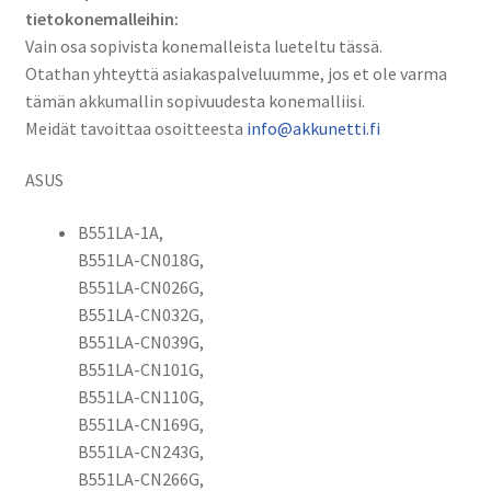
tietokonemalleihin:
Vain osa sopivista konemalleista lueteltu tässä.
Otathan yhteyttä asiakaspalveluumme, jos et ole varma
tämän akkumallin sopivuudesta konemalliisi.
Meidät tavoittaa osoitteesta
info@akkunetti.fi
ASUS
B551LA-1A,
B551LA-CN018G,
B551LA-CN026G,
B551LA-CN032G,
B551LA-CN039G,
B551LA-CN101G,
B551LA-CN110G,
B551LA-CN169G,
B551LA-CN243G,
B551LA-CN266G,