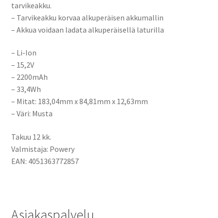
tarvikeakku.
– Tarvikeakku korvaa alkuperäisen akkumallin
– Akkua voidaan ladata alkuperäisellä laturilla
– Li-Ion
– 15,2V
– 2200mAh
– 33,4Wh
– Mitat: 183,04mm x 84,81mm x 12,63mm
– Väri: Musta
Takuu 12 kk.
Valmistaja: Powery
EAN:
4051363772857
Asiakaspalvelu