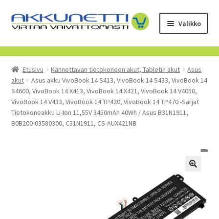
Siirry
Siirry
Valikko
navigointiin
sisältöön
Kauppa
Etusivu
Kannettavan tietokoneen akut, Tabletin akut
Asus
Tietoa meistä
akut
Asus akku VivoBook 14 S413, VivoBook 14 S433, VivoBook 14
S4600, VivoBook 14 X413, VivoBook 14 X421, VivoBook 14 V4050,
Yrityksille
VivoBook 14 V433, VivoBook 14 TP420, VivoBook 14 TP470 -Sarjat
Tietokoneakku Li-Ion 11,55V 3450mAh 40Wh / Asus B31N1911,
B0B200-03580300, C31N1911, CS-AUX421NB
Toimitusehdot
POISTUVAT TUOTTEET