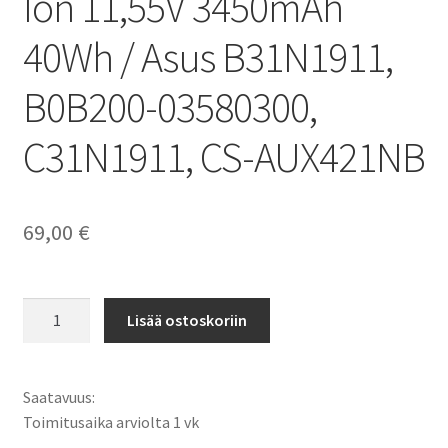
Ion 11,55V 3450mAh
40Wh / Asus B31N1911,
B0B200-03580300,
C31N1911, CS-AUX421NB
69,00
€
Asus
Lisää ostoskoriin
akku
VivoBook
14
Saatavuus:
S413,
Toimitusaika arviolta 1 vk
VivoBook