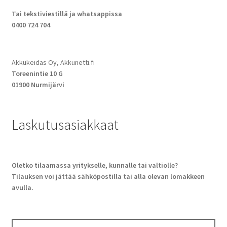
Tai tekstiviestillä ja whatsappissa
0400 724 704
Akkukeidas Oy, Akkunetti.fi
Toreenintie 10 G
01900 Nurmijärvi
Laskutusasiakkaat
Oletko tilaamassa yritykselle, kunnalle tai valtiolle?
Tilauksen voi jättää sähköpostilla tai alla olevan lomakkeen
avulla.