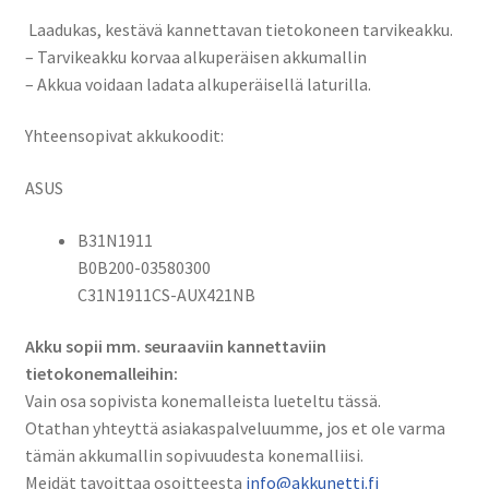
14
Laadukas, kestävä kannettavan tietokoneen tarvikeakku.
TP420,
– Tarvikeakku korvaa alkuperäisen akkumallin
VivoBook
– Akkua voidaan ladata alkuperäisellä laturilla.
14
TP470
Yhteensopivat akkukoodit:
-
Sarjat
ASUS
Tietokoneakku
Li-
B31N1911
Ion
B0B200-03580300
11,55V
C31N1911CS-AUX421NB
3450mAh
40Wh
Akku sopii mm. seuraaviin kannettaviin
/
tietokonemalleihin:
Asus
Vain osa sopivista konemalleista lueteltu tässä.
B31N1911,
Otathan yhteyttä asiakaspalveluumme, jos et ole varma
B0B200-
tämän akkumallin sopivuudesta konemalliisi.
03580300,
Meidät tavoittaa osoitteesta
info@akkunetti.fi