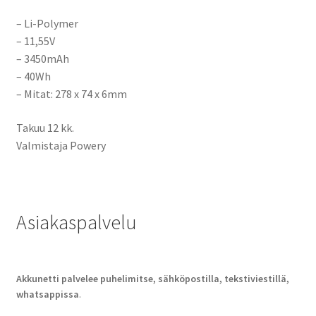
– Li-Polymer
– 11,55V
– 3450mAh
– 40Wh
– Mitat:
278 x 74 x 6mm
Takuu 12 kk.
Valmistaja Powery
Asiakaspalvelu
Akkunetti palvelee puhelimitse, sähköpostilla, tekstiviestillä,
whatsappissa
.