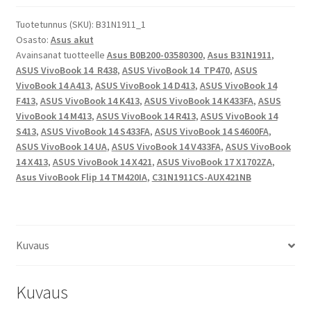
14
S433,
Tuotetunnus (SKU):
B31N1911_1
Osasto:
Asus akut
VivoBook
Avainsanat tuotteelle
Asus B0B200-03580300
,
Asus B31N1911
,
14
ASUS VivoBook 14 R438
,
ASUS VivoBook 14 TP470
,
ASUS
S4600,
VivoBook 14 A413
,
ASUS VivoBook 14 D413
,
ASUS VivoBook 14
VivoBook
F413
,
ASUS VivoBook 14 K413
,
ASUS VivoBook 14 K433FA
,
ASUS
14
VivoBook 14 M413
,
ASUS VivoBook 14 R413
,
ASUS VivoBook 14
X413,
S413
,
ASUS VivoBook 14 S433FA
,
ASUS VivoBook 14 S4600FA
,
VivoBook
ASUS VivoBook 14 UA
,
ASUS VivoBook 14 V433FA
,
ASUS VivoBook
14 X413
,
ASUS VivoBook 14 X421
,
ASUS VivoBook 17 X1702ZA
,
14
Asus VivoBook Flip 14 TM420IA
,
C31N1911CS-AUX421NB
X421,
VivoBook
14
V4050,
Kuvaus
VivoBook
14
V433,
Kuvaus
VivoBook