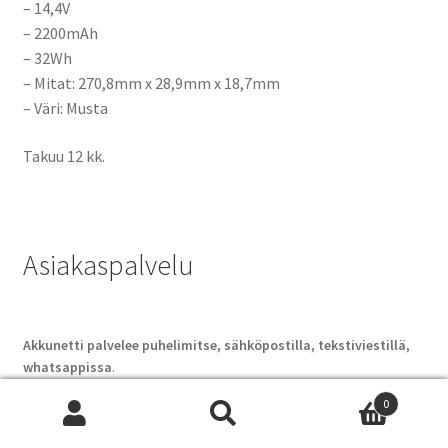
– 14,4V
– 2200mAh
– 32Wh
– Mitat: 270,8mm x 28,9mm x 18,7mm
– Väri: Musta
Takuu 12 kk.
Asiakaspalvelu
Akkunetti palvelee puhelimitse, sähköpostilla, tekstiviestillä,
whatsappissa
.
0
Lisäksi asiakaspalveluaikoina chatissa.
Etsi:
Wh
Akkunetti Chatti löytyy ruudun oikeasta alakulmasta.
Haku