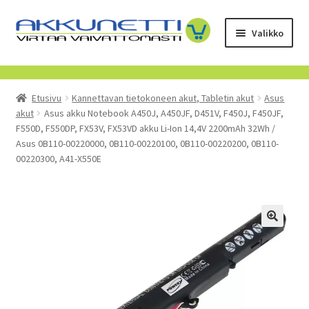
Siirry
Siirry
Valikko
navigointiin
sisältöön
Kauppa
Etusivu
Kannettavan tietokoneen akut, Tabletin akut
Asus
Tietoa meistä
akut
Asus akku Notebook A450J, A450JF, D451V, F450J, F450JF,
F550D, F550DP, FX53V, FX53VD akku Li-Ion 14,4V 2200mAh 32Wh /
Yrityksille
Asus 0B110-00220000, 0B110-00220100, 0B110-00220200, 0B110-
00220300, A41-X550E
Toimitusehdot
POISTUVAT TUOTTEET