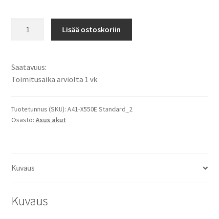
Asus
Lisää ostoskoriin
akku
Notebook
A450J,
Saatavuus:
A450JF,
Toimitusaika arviolta 1 vk
D451V,
F450J,
F450JF,
Tuotetunnus (SKU):
A41-X550E Standard_2
Osasto:
Asus akut
F550D,
F550DP,
FX53V,
FX53VD
Kuvaus
akku
Li-
Ion
Kuvaus
14,4V