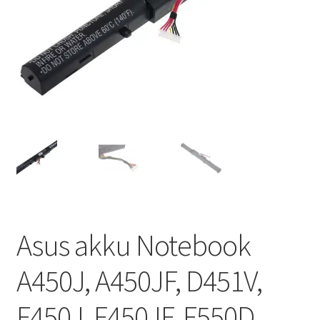
Asus akku Notebook
A450J, A450JF, D451V,
F450J, F450JF, F550D,