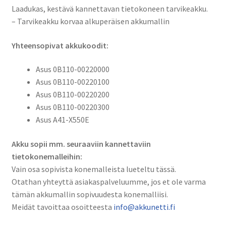
2200mAh
Laadukas, kestävä kannettavan tietokoneen tarvikeakku.
32Wh
– Tarvikeakku korvaa alkuperäisen akkumallin
/
Asus
Yhteensopivat akkukoodit:
0B110-
00220000,
Asus 0B110-00220000
0B110-
Asus 0B110-00220100
00220100,
Asus 0B110-00220200
0B110-
Asus 0B110-00220300
00220200,
Asus A41-X550E
0B110-
00220300,
Akku sopii mm. seuraaviin kannettaviin
A41-
tietokonemalleihin:
X550E
Vain osa sopivista konemalleista lueteltu tässä.
määrä
Otathan yhteyttä asiakaspalveluumme, jos et ole varma
tämän akkumallin sopivuudesta konemalliisi.
Meidät tavoittaa osoitteesta
info@akkunetti.fi