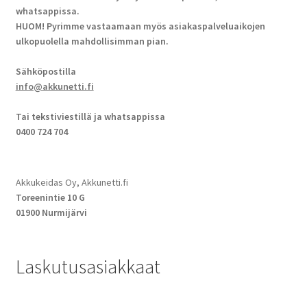
whatsappissa.
HUOM! Pyrimme vastaamaan myös asiakaspalveluaikojen
ulkopuolella mahdollisimman pian.
Sähköpostilla
info@akkunetti.fi
Tai tekstiviestillä ja whatsappissa
0400 724 704
Akkukeidas Oy, Akkunetti.fi
Toreenintie 10 G
01900 Nurmijärvi
Laskutusasiakkaat