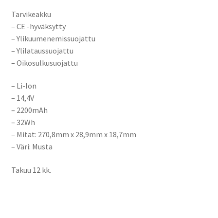
Tarvikeakku
– CE -hyväksytty
– Ylikuumenemissuojattu
– Ylilataussuojattu
– Oikosulkusuojattu
– Li-Ion
– 14,4V
– 2200mAh
– 32Wh
– Mitat: 270,8mm x 28,9mm x 18,7mm
– Väri: Musta
Takuu 12 kk.