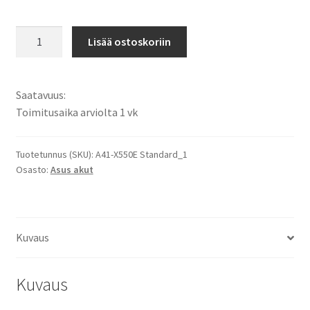
Asus
Lisää ostoskoriin
akku
Notebook
X450E,
Saatavuus:
X450J,
Toimitusaika arviolta 1 vk
X450JB,
X450JN,
X450JF,
Tuotetunnus (SKU):
A41-X550E Standard_1
Osasto:
Asus akut
X550ZA,
X550ZE,
P750L,
P750LB,
Kuvaus
S
R752LB,
VM590Z
Kuvaus
akku