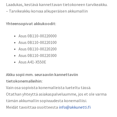
Li-
Laadukas, kestävä kannettavan tietokoneen tarvikeakku.
Ion
– Tarvikeakku korvaa alkuperäisen akkumallin
14,4V
2200mAh
Yhteensopivat akkukoodit:
32Wh
/
Asus 0B110-00220000
Asus
Asus 0B110-00220100
0B110-
Asus 0B110-00220200
00220000,
Asus 0B110-00220300
0B110-
Asus A41-X550E
00220100,
0B110-
Akku sopii mm. seuraaviin kannettaviin
00220200,
tietokonemalleihin:
0B110-
Vain osa sopivista konemalleista lueteltu tässä.
00220300,
Otathan yhteyttä asiakaspalveluumme, jos et ole varma
A41-
tämän akkumallin sopivuudesta konemalliisi.
X550E
Meidät tavoittaa osoitteesta
info@akkunetti.fi
määrä