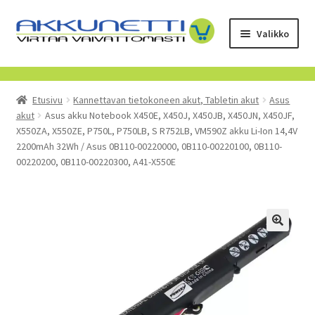
Siirry
Siirry
Valikko
navigointiin
sisältöön
Kauppa
Etusivu
Kannettavan tietokoneen akut, Tabletin akut
Asus
Tietoa meistä
akut
Asus akku Notebook X450E, X450J, X450JB, X450JN, X450JF,
X550ZA, X550ZE, P750L, P750LB, S R752LB, VM590Z akku Li-Ion 14,4V
Yrityksille
2200mAh 32Wh / Asus 0B110-00220000, 0B110-00220100, 0B110-
00220200, 0B110-00220300, A41-X550E
Toimitusehdot
POISTUVAT TUOTTEET