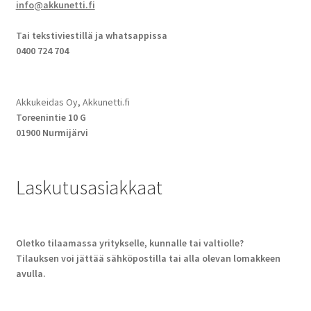
info@akkunetti.fi
Tai tekstiviestillä ja whatsappissa
0400 724 704
Akkukeidas Oy, Akkunetti.fi
Toreenintie 10 G
01900 Nurmijärvi
Laskutusasiakkaat
Oletko tilaamassa yritykselle, kunnalle tai valtiolle?
Tilauksen voi jättää sähköpostilla tai alla olevan lomakkeen
avulla.