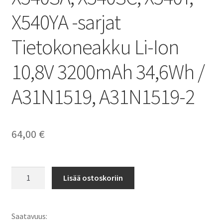
X540YA -sarjat
Tietokoneakku Li-Ion
10,8V 3200mAh 34,6Wh /
A31N1519, A31N1519-2
64,00
€
Asus
Lisää ostoskoriin
akku
Asus
Notebook
Saatavuus:
X540,