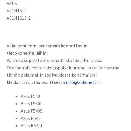
A31N1519,
ASUS
A31N1519-
A31N1519
2
A31N1519-2
määrä
Akku sopii mm. seuraaviin kannettaviin
tietokonemalleihin:
Vain osa sopivista konemalleista lueteltu tässä.
Otathan yhteyttä asiakaspalveluumme, jos et ole varma
tämän akkumallin sopivuudesta konemalliisi.
Meidät tavoittaa osoitteesta
info@akkunetti.fi
Asus F540
Asus F540L
Asus F540S
Asus R540
Asus R540L