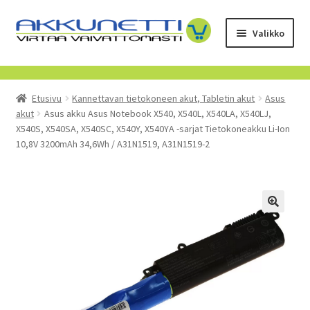
Siirry
Siirry
Valikko
navigointiin
sisältöön
Kauppa
Etusivu
Kannettavan tietokoneen akut, Tabletin akut
Asus
Tietoa meistä
akut
Asus akku Asus Notebook X540, X540L, X540LA, X540LJ,
X540S, X540SA, X540SC, X540Y, X540YA -sarjat Tietokoneakku Li-Ion
Yrityksille
10,8V 3200mAh 34,6Wh / A31N1519, A31N1519-2
Toimitusehdot
POISTUVAT TUOTTEET