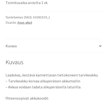
Toimitusaika arviolta 1 vk
X540L,
X540LA,
X540LJ,
Tuotetunnus (SKU):
A31N1519_1
Osasto:
Asus akut
X540S,
X540SA,
X540SC,
X540Y,
Kuvaus
X540YA
-
sarjat
Kuvaus
Tietokoneakku
Li-
Laadukas, kestävä kannettavan tietokoneen tarvikeakku.
Ion
– Tarvikeakku korvaa alkuperäisen akkumallin
10,8V
– Akkua voidaan ladata alkuperäisellä laturilla.
3200mAh
34,6Wh
Yhteensopivat akkukoodit:
/