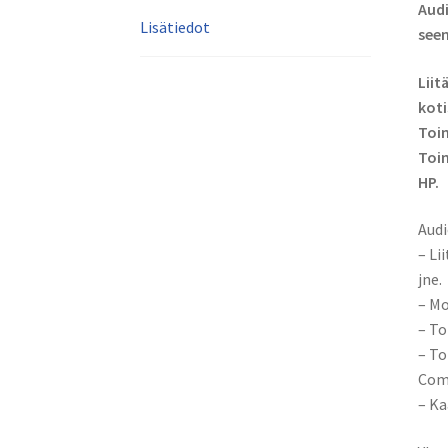
Audi
Lisätiedot
seen
Liit
koti
Toim
Toim
HP.
Audi
– Li
jne.
– Mo
– To
– To
Com
– Ka