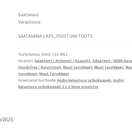
jatkokaapeli
2
Saatavuus:
x
Varastossa
3,5mm
urosliitin
SAATAVANA 1 KPL, POISTUVA TUOTE
/
Liitä
Tuotetunnus (SKU):
133-9911
laitteesi
Osastot:
Adapterit / Antennit / Kaapelit
,
Adapterit / HDMI Kaap
esim.
Handsfree / Kaiuttimet
,
Muut tarvikkeet
,
Muut tarvikkeet
,
Mu
kaiuttimeen,
tarvikkeet
,
Muut Tarvikkeet
stereoihin,
Avainsanat tuotteelle
Audio kelautuva jatkokaapeli
,
Audio
TV:seen.
kelautuva jatkokaapeli 2 x 3.5mm urosliitin
määrä
vaus