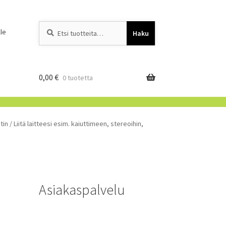
Etsi:
When autocomplete resu
le
Haku
0,00
€
0 tuotetta
in / Liitä laitteesi esim. kaiuttimeen, stereoihin,
Asiakaspalvelu