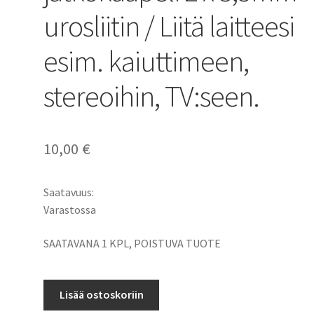
urosliitin / Liitä laitteesi
esim. kaiuttimeen,
stereoihin, TV:seen.
10,00
€
Saatavuus:
Varastossa
SAATAVANA 1 KPL, POISTUVA TUOTE
Audio
Lisää ostoskoriin
kelautuva