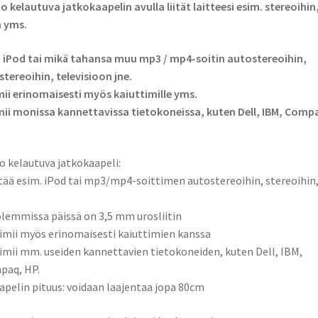
o kelautuva jatkokaapelin avulla liität laitteesi esim. stereoihin
 yms.
ä iPod tai mikä tahansa muu mp3 / mp4-soitin autostereoihin,
stereoihin, televisioon jne.
ii erinomaisesti myös kaiuttimille yms.
ii monissa kannettavissa tietokoneissa, kuten Dell, IBM, Comp
o kelautuva jatkokaapeli:
itää esim. iPod tai mp3/mp4-soittimen autostereoihin, stereoihin,
lemmissa päissä on 3,5 mm urosliitin
imii myös erinomaisesti kaiuttimien kanssa
imii mm. useiden kannettavien tietokoneiden, kuten Dell, IBM,
paq, HP.
apelin pituus: voidaan laajentaa jopa 80cm