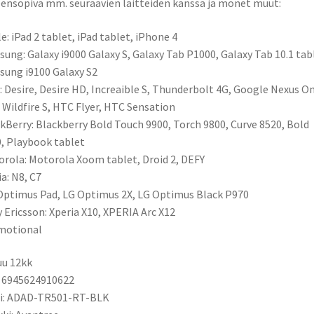
ensopiva mm. seuraavien laitteiden kanssa ja monet muut:
e: iPad 2 tablet, iPad tablet, iPhone 4
ung: Galaxy i9000 Galaxy S, Galaxy Tab P1000, Galaxy Tab 10.1 tab
ung i9100 Galaxy S2
 Desire, Desire HD, Increaible S, Thunderbolt 4G, Google Nexus On
Wildfire S, HTC Flyer, HTC Sensation
kBerry: Blackberry Bold Touch 9900, Torch 9800, Curve 8520, Bold
, Playbook tablet
rola: Motorola Xoom tablet, Droid 2, DEFY
a: N8, C7
Optimus Pad, LG Optimus 2X, LG Optimus Black P970
 Ericsson: Xperia X10, XPERIA Arc X12
motional
u 12kk
 6945624910622
li: ADAD-TR501-RT-BLK