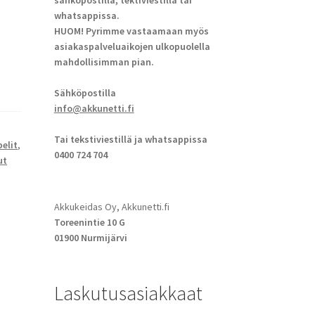
sähköpostilla, tektiviestillä tai
whatsappissa.
HUOM! Pyrimme vastaamaan myös
asiakaspalveluaikojen ulkopuolella
mahdollisimman pian.
Sähköpostilla
info@akkunetti.fi
Tai tekstiviestillä ja whatsappissa
elit
,
0400 724 704
ut
Akkukeidas Oy, Akkunetti.fi
Toreenintie 10 G
01900 Nurmijärvi
Laskutusasiakkaat