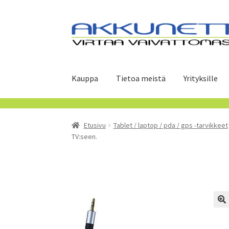
Siirry
Siirry
navigointiin
sisältöön
Kauppa
Tietoa meistä
Yrityksille
Etusivu
Tablet / laptop / pda / gps -tarvikkeet
TV:seen.