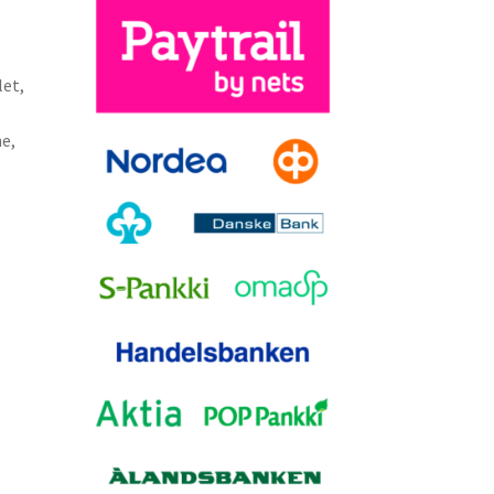
let,
e,