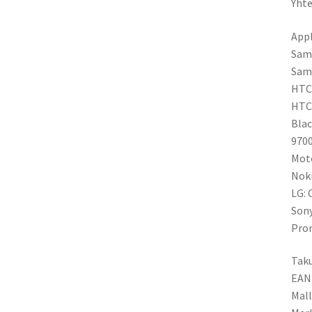
Yhte
Appl
Sams
Sams
HTC:
HTC 
Blac
9700
Moto
Noki
LG: 
Sony
Pro
Taku
EAN
Mal