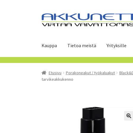
Siirry
Siirry
navigointiin
sisältöön
Kauppa
Tietoa meistä
Yrityksille
Etusivu
Porakoneakut / työkaluakut
Black&
tarvikeakkukenno