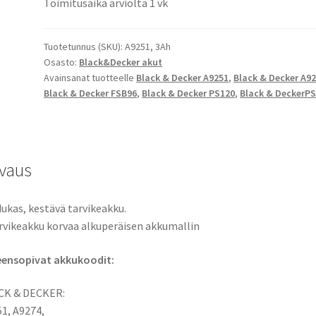
Toimitusaika arviolta 1 vk
3000mAh
NiMH
Porakoneakku
Tuotetunnus (SKU):
A9251, 3Ah
Osasto:
Black&Decker akut
A9251,
Avainsanat tuotteelle
Black & Decker A9251
,
Black & Decker A9
A9274,
Black & Decker FSB96
,
Black & Decker PS120
,
Black & DeckerP
FSB95,
PS120,
PS120A,
kiinalainen
vaus
tarvikeakkukenno
määrä
ukas, kestävä tarvikeakku.
rvikeakku korvaa alkuperäisen akkumallin
eensopivat akkukoodit:
CK & DECKER:
1, A9274,