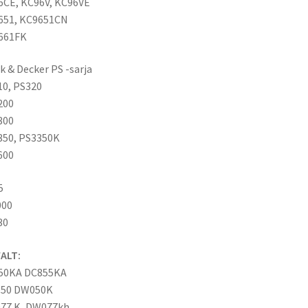
6CE, KC96V, KC96VE
651, KC9651CN
661FK
k & Decker PS -sarja
0, PS320
200
300
350, PS3350K
600
5
000
30
ALT:
50KA DC855KA
50 DW050K
77 K, DW077kh