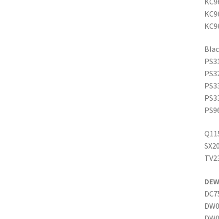
KC9
KC9
KC9
Blac
PS31
PS3
PS3
PS3
PS9
Q11
SX2
TV2
DEW
DC7
DW0
DW0