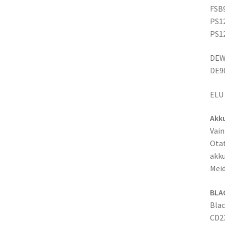
FSB
PS1
PS1
DEW
DE9
ELU
Akku
Vain
Otat
akku
Meid
BLA
Blac
CD2