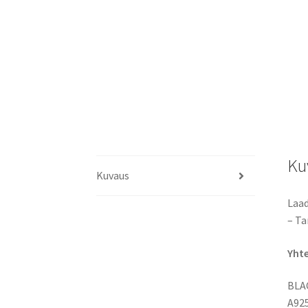
Ku
Kuvaus
Laad
– Ta
Yht
BLA
A925