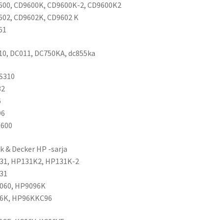
600, CD9600K, CD9600K-2, CD9600K2
02, CD9602K, CD9602 K
61
0, DC011, DC750KA, dc855ka
S310
32
6
96
600
k & Decker HP -sarja
31, HP131K2, HP131K-2
31
060, HP9096K
6K, HP96KKC96