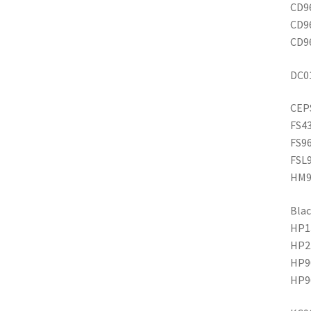
CD9
CD96
CD9
DC01
CEP
FS4
FS9
FSL
HM9
Blac
HP1
HP2
HP9
HP9