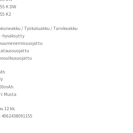
955 K DW
55 K2
koneakku / Työkaluakku / Tarvikeakku
 -hyväksytty
ikuumenemissuojattu
ilataussuojattu
kosulkusuojattu
iMh
6V
000mAh
ri: Musta
u 12 kk.
: 4062438091155