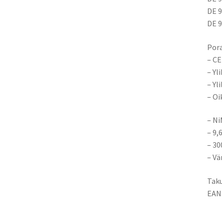
DE 
DE 9
Pora
– CE
– Yl
– Yl
– Oi
– N
– 9,
– 3
– Vä
Taku
EAN