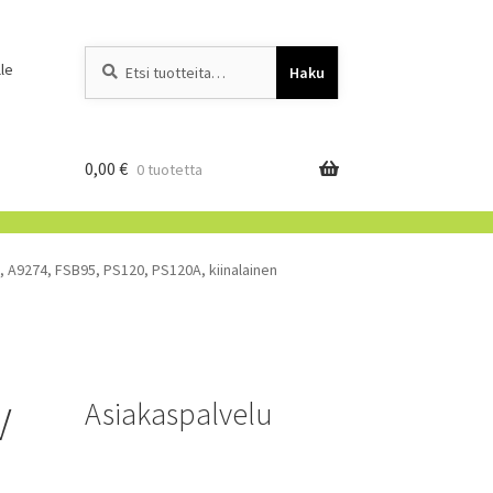
Etsi:
When autocomplete resu
le
Haku
0,00
€
0 tuotetta
A9274, FSB95, PS120, PS120A, kiinalainen
Asiakaspalvelu
V