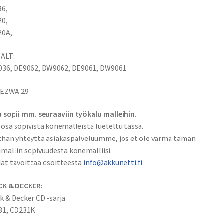
96,
20,
20A,
ALT:
036, DE9062, DW9062, DE9061, DW9061
 EZWA 29
 sopii mm. seuraaviin työkalu malleihin.
 osa sopivista konemalleista lueteltu tässä.
han yhteyttä asiakaspalveluumme, jos et ole varma tämän
mallin sopivuudesta konemalliisi.
ät tavoittaa osoitteesta
info@akkunetti.fi
CK & DECKER:
k & Decker CD -sarja
31, CD231K