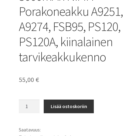
Porakoneakku A9251,
A9274, FSB95, PS120,
PS120A, kiinalainen
tarvikeakkukenno
55,00
€
Black
Lisää ostoskoriin
&
Decker
akku
Saatavuus:
9,6V