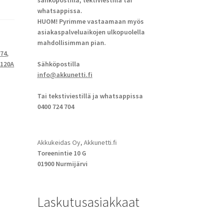
sähköpostilla, tektiviestillä tai
whatsappissa.
HUOM! Pyrimme vastaamaan myös
asiakaspalveluaikojen ulkopuolella
mahdollisimman pian.
274
,
S120A
Sähköpostilla
info@akkunetti.fi
Tai tekstiviestillä ja whatsappissa
0400 724 704
Akkukeidas Oy, Akkunetti.fi
Toreenintie 10 G
01900 Nurmijärvi
Laskutusasiakkaat