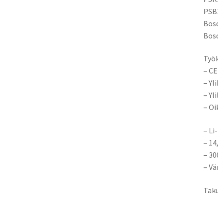
PSB1
Bosc
Bosc
Työk
– CE
– Yl
– Yl
– Oi
– Li
– 14
– 3
– Vä
Taku