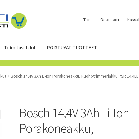
Tilini
Ostoskori
Kassal
Toimitusehdot
POISTUVAT TUOTTEET
akut
Bosch 14,4V 3Ah Li-Ion Porakoneakku, Ruohotrimmeriakku PSR 14.4LI, PS
Bosch 14,4V 3Ah Li-Ion
Porakoneakku,