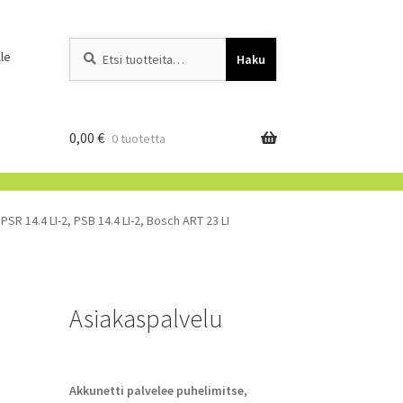
Etsi:
When autocomplete resu
le
Haku
0,00
€
0 tuotetta
R 14.4 LI-2, PSB 14.4 LI-2, Bosch ART 23 LI
Asiakaspalvelu
Akkunetti palvelee puhelimitse,