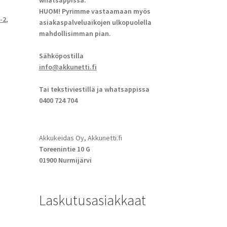
whatsappissa.
HUOM! Pyrimme vastaamaan myös
I-2
,
asiakaspalveluaikojen ulkopuolella
mahdollisimman pian.
Sähköpostilla
info@akkunetti.fi
Tai tekstiviestillä ja whatsappissa
0400 724 704
Akkukeidas Oy, Akkunetti.fi
Toreenintie 10 G
01900 Nurmijärvi
Laskutusasiakkaat