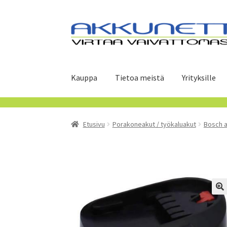
Siirry
Siirry
navigointiin
sisältöön
Kauppa
Tietoa meistä
Yrityksille
Etusivu
Porakoneakut / työkaluakut
Bosch 