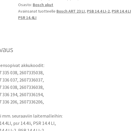
Osasto:
Bosch akut
14.4LI,
Avainsanat tuotteelle
Bosch ART 23 LI
,
PSB 14.4 LI-2
,
PSR 14.4 L
PSR
PSR 14.4LI
14.4
LI-
2,
PSB
vaus
14.4
LI-
2,
ensopivat akkukoodit:
Bosch
7 335 038, 2607335038,
ART
7 336 037, 2607336037,
23
7 336 038, 2607336038,
LI
7 336 194, 2607336194,
määrä
7 336 206, 2607336206,
i mm. seuraaviin laitemalleihin:
4.4LI, psr 14.4li, PSR 14.4 LI,
4.4 LI-2, PSR 14.4 LI-2,