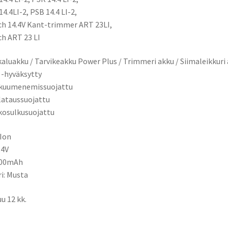
4.4LI-2, PSB 14.4 LI-2,
h 14.4V Kant-trimmer ART 23LI,
h ART 23 LI
aluakku / Tarvikeakku Power Plus / Trimmeri akku / Siimaleikkuri
 -hyväksytty
ikuumenemissuojattu
ilataussuojattu
kosulkusuojattu
-Ion
,4V
000mAh
ri: Musta
u 12 kk.