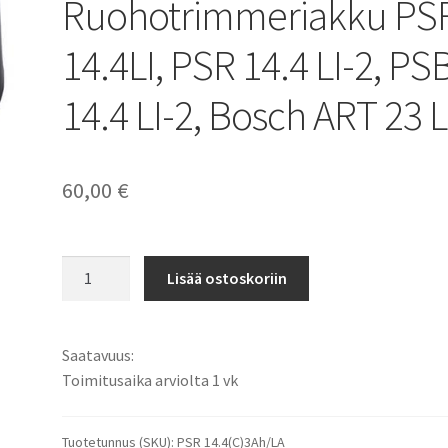
Ruohotrimmeriakku PS
14.4LI, PSR 14.4 LI-2, PS
14.4 LI-2, Bosch ART 23 L
60,00
€
Bosch
Lisää ostoskoriin
14,4V
3Ah
Li-
Saatavuus:
Ion
Toimitusaika arviolta 1 vk
Porakoneakku,
Ruohotrimmeriakku
PSR
Tuotetunnus (SKU):
PSR 14.4(C)3Ah/LA