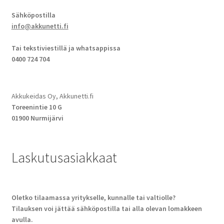
Sähköpostilla
info@akkunetti.fi
Tai tekstiviestillä ja whatsappissa
0400 724 704
Akkukeidas Oy, Akkunetti.fi
Toreenintie 10 G
01900 Nurmijärvi
Laskutusasiakkaat
Oletko tilaamassa yritykselle, kunnalle tai valtiolle?
Tilauksen voi jättää sähköpostilla tai alla olevan lomakkeen
avulla.