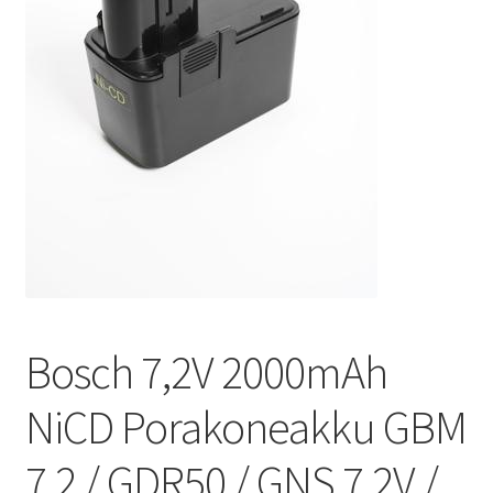
Bosch 7,2V 2000mAh
NiCD Porakoneakku GBM
7,2 / GDR50 / GNS 7,2V /