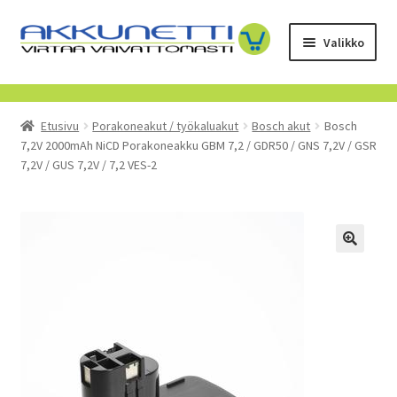
Siirry
Siirry
Valikko
navigointiin
sisältöön
Kauppa
Etusivu
Porakoneakut / työkaluakut
Bosch akut
Bosch
Tietoa meistä
7,2V 2000mAh NiCD Porakoneakku GBM 7,2 / GDR50 / GNS 7,2V / GSR
7,2V / GUS 7,2V / 7,2 VES-2
Yrityksille
Toimitusehdot
POISTUVAT TUOTTEET