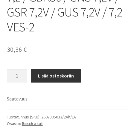
GSR 7,2V / GUS 7,2V / 7,2
VES-2
30,36
€
Bosch
Lisää ostoskoriin
7,2V
2000mAh
NiCD
Saatavuus:
Porakoneakku
GBM
7,2
Tuotetunnus (SKU):
2607335033/2Ah/LA
Osasto:
Bosch akut
/
GDR50