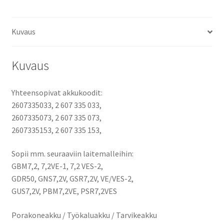
/
GNS
Kuvaus
7,2V
/
GSR
Kuvaus
7,2V
/
Yhteensopivat akkukoodit:
GUS
2607335033, 2 607 335 033,
7,2V
2607335073, 2 607 335 073,
/
2607335153, 2 607 335 153,
7,2
VES-
Sopii mm. seuraaviin laitemalleihin:
2
GBM7,2, 7,2VE-1, 7,2 VES-2,
määrä
GDR50, GNS7,2V, GSR7,2V, VE/VES-2,
GUS7,2V, PBM7,2VE, PSR7,2VES
Porakoneakku / Työkaluakku / Tarvikeakku