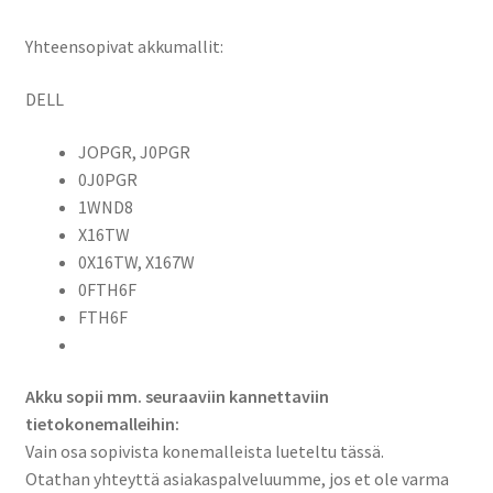
Li-
Pol
Yhteensopivat akkumallit:
7,6V
5500mAh
DELL
42Wh
JOPGR, J0PGR
/
0J0PGR
Dell
1WND8
JOPGR,
X16TW
0J0PGR
0X16TW, X167W
,
0FTH6F
1WND8,
FTH6F
X16TW,
0X16TW,
0FTH6F,
Akku sopii mm. seuraaviin kannettaviin
FTH6F
tietokonemalleihin:
määrä
Vain osa sopivista konemalleista lueteltu tässä.
Otathan yhteyttä asiakaspalveluumme, jos et ole varma