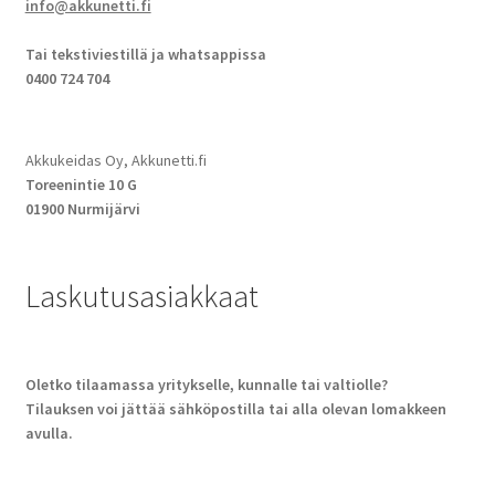
info@akkunetti.fi
Tai tekstiviestillä ja whatsappissa
0400 724 704
Akkukeidas Oy, Akkunetti.fi
Toreenintie 10 G
01900 Nurmijärvi
Laskutusasiakkaat
Oletko tilaamassa yritykselle, kunnalle tai valtiolle?
Tilauksen voi jättää sähköpostilla tai alla olevan lomakkeen
avulla.