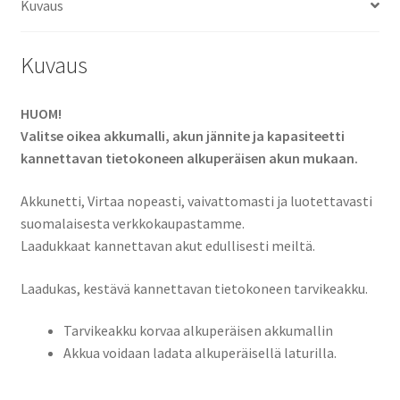
Kuvaus
1,
Dell
Latitude
Kuvaus
5289,
Dell
HUOM!
Latitude
Valitse oikea akkumalli, akun jännite ja kapasiteetti
5290
kannettavan tietokoneen alkuperäisen akun mukaan.
2-
in-
Akkunetti, Virtaa nopeasti, vaivattomasti ja luotettavasti
1,
suomalaisesta verkkokaupastamme.
Dell
Laadukkaat kannettavan akut edullisesti meiltä.
N003L7390-
C-
Laadukas, kestävä kannettavan tietokoneen tarvikeakku.
D1606FTCN,
N012L7390-
Tarvikeakku korvaa alkuperäisen akkumallin
C-
Akkua voidaan ladata alkuperäisellä laturilla.
D1706FTCN
Tietokoneakku