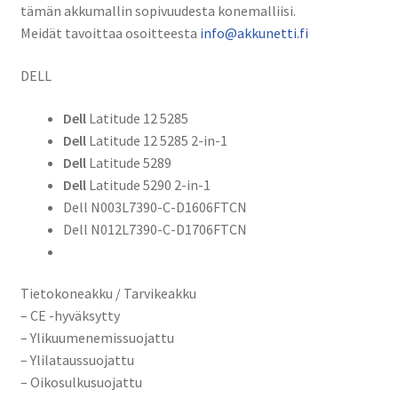
tämän akkumallin sopivuudesta konemalliisi.
Meidät tavoittaa osoitteesta
info@akkunetti.fi
DELL
Dell
Latitude 12 5285
Dell
Latitude 12 5285 2-in-1
Dell
Latitude 5289
Dell
Latitude 5290 2-in-1
Dell N003L7390-C-D1606FTCN
Dell N012L7390-C-D1706FTCN
Tietokoneakku / Tarvikeakku
– CE -hyväksytty
– Ylikuumenemissuojattu
– Ylilataussuojattu
– Oikosulkusuojattu