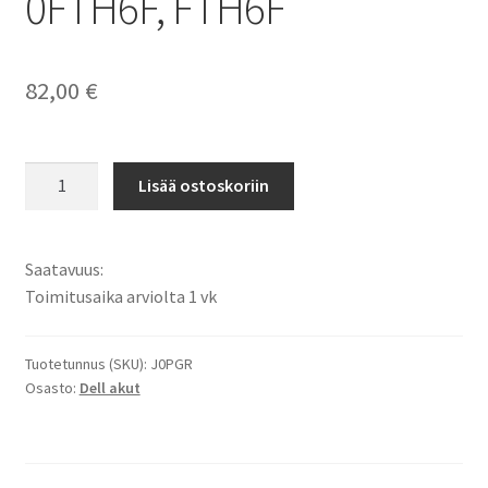
0FTH6F, FTH6F
82,00
€
Dell
Lisää ostoskoriin
akku
Dell
Latitude
Saatavuus:
12
Toimitusaika arviolta 1 vk
5285,
Dell
Latitude
Tuotetunnus (SKU):
J0PGR
Osasto:
Dell akut
12
5285
2-
in-