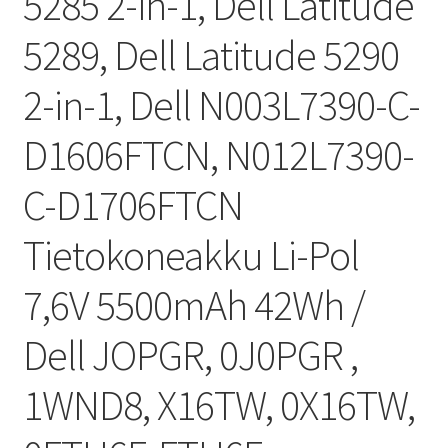
5285 2-in-1, Dell Latitude
5289, Dell Latitude 5290
2-in-1, Dell N003L7390-C-
D1606FTCN, N012L7390-
C-D1706FTCN
Tietokoneakku Li-Pol
7,6V 5500mAh 42Wh /
Dell JOPGR, 0J0PGR ,
1WND8, X16TW, 0X16TW,