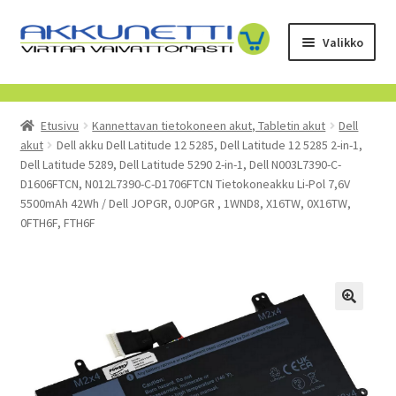
Siirry
Siirry
Valikko
navigointiin
sisältöön
Kauppa
Etusivu
Kannettavan tietokoneen akut, Tabletin akut
Dell
Tietoa meistä
akut
Dell akku Dell Latitude 12 5285, Dell Latitude 12 5285 2-in-1,
Dell Latitude 5289, Dell Latitude 5290 2-in-1, Dell N003L7390-C-
Yrityksille
D1606FTCN, N012L7390-C-D1706FTCN Tietokoneakku Li-Pol 7,6V
5500mAh 42Wh / Dell JOPGR, 0J0PGR , 1WND8, X16TW, 0X16TW,
0FTH6F, FTH6F
Toimitusehdot
POISTUVAT TUOTTEET