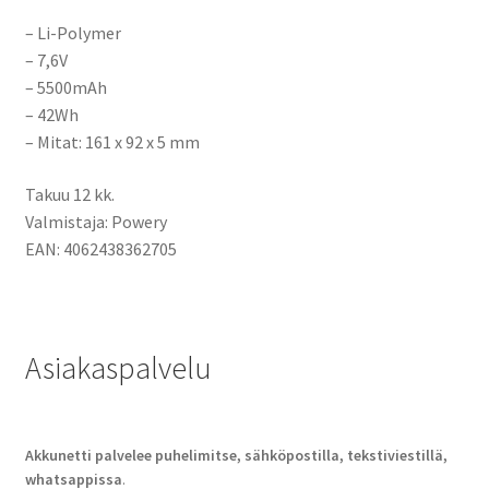
– Li-Polymer
– 7,6V
– 5500mAh
– 42Wh
– Mitat: 161 x 92 x 5 mm
Takuu 12 kk.
Valmistaja: Powery
EAN: 4062438362705
Asiakaspalvelu
Akkunetti palvelee puhelimitse, sähköpostilla, tekstiviestillä,
whatsappissa
.