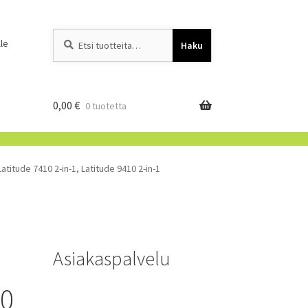
Etsi:
When autocomplete resu
le
Haku
0,00
€
0 tuotetta
Latitude 7410 2-in-1, Latitude 9410 2-in-1
Asiakaspalvelu
00