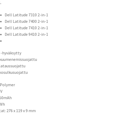
L
Dell Latitude 7310 2-in-1
Dell Latitude 7400 2-in-1
Dell Latitude 7410 2-in-1
Dell Latitude 9410 2-in-1
 -hyväksytty
ikuumenemissuojattu
ilataussuojattu
kosulkusuojattu
-Polymer
6V
750mAh
1Wh
tat: 276 x 119 x 9 mm