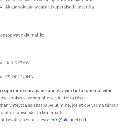
in-
Akkua voidaan ladata alkuperäisellä laturilla.
1
Tietokoneakku
Li-
Pol
ensopivat akkumallit:
7,6V
L
6750mAh
51Wh
Dell NF2MW
/
Dell
CS-DEL740NB
NF2MW,
CS-
 sopii mm. seuraaviin kannettaviin tietokonemalleihin:
DEL740NB
 osa sopivista konemalleista lueteltu tässä.
määrä
han yhteyttä asiakaspalveluumme, jos et ole varma tämän
mallin sopivuudesta konemalliisi.
ät tavoittaa osoitteesta
info@akkunetti.fi