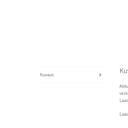
Ku
Kuvaus
Akku
ver
Laad
Laad