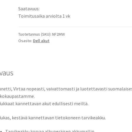
Latitude
Saatavuus:
7310
Toimitusaika arviolta 1 vk
2-
in-
1,
Tuotetunnus (SKU):
NF2MW
Osasto:
Dell akut
Latitude
7400
2-
in-
1,
vaus
Latitude
7410
netti, Virtaa nopeasti, vaivattomasti ja luotettavasti suomalaise
2-
kkokaupastamme.
in-
ukkaat kannettavan akut edullisesti meiltä.
1,
Latitude
ukas, kestävä kannettavan tietokoneen tarvikeakku.
9410
2-
Tarvikeakku korvaa alkuperäisen akkumallin