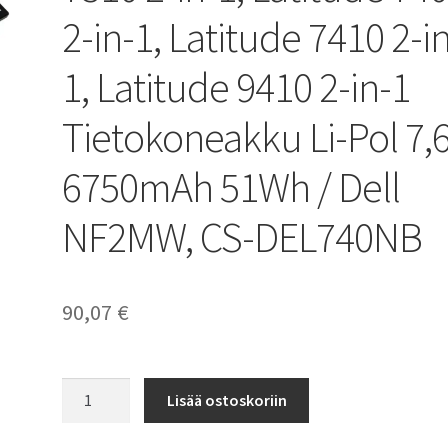
2-in-1, Latitude 7410 2-i
1, Latitude 9410 2-in-1
Tietokoneakku Li-Pol 7,
6750mAh 51Wh / Dell
NF2MW, CS-DEL740NB
90,07
€
Dell
Lisää ostoskoriin
akku
Dell