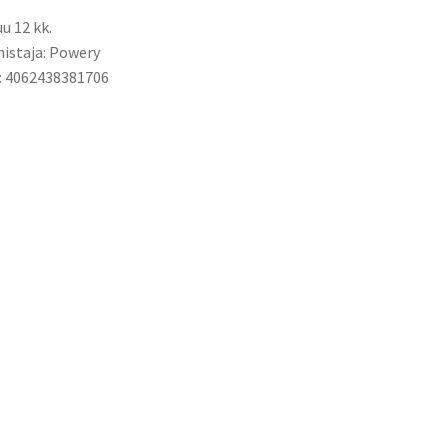
u 12 kk.
istaja: Powery
: 4062438381706