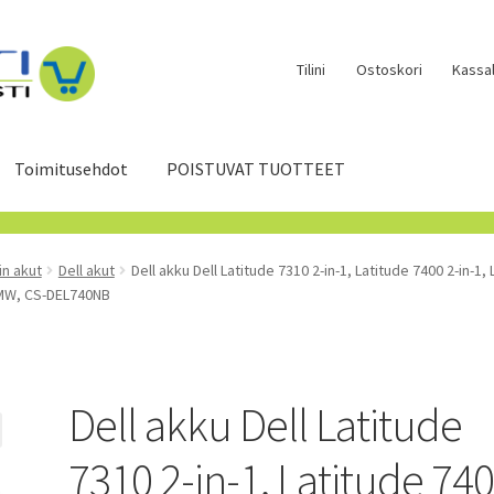
Tilini
Ostoskori
Kassal
Toimitusehdot
POISTUVAT TUOTTEET
in akut
Dell akut
Dell akku Dell Latitude 7310 2-in-1, Latitude 7400 2-in-1, 
2MW, CS-DEL740NB
Dell akku Dell Latitude
7310 2-in-1, Latitude 74