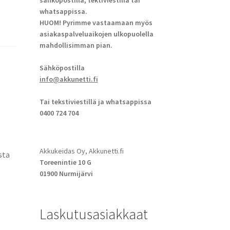
sähköpostilla, tektiviestillä tai
whatsappissa.
HUOM! Pyrimme vastaamaan myös
asiakaspalveluaikojen ulkopuolella
mahdollisimman pian.
Sähköpostilla
info@akkunetti.fi
Tai tekstiviestillä ja whatsappissa
0400 724 704
Akkukeidas Oy, Akkunetti.fi
sta
Toreenintie 10 G
01900 Nurmijärvi
Laskutusasiakkaat