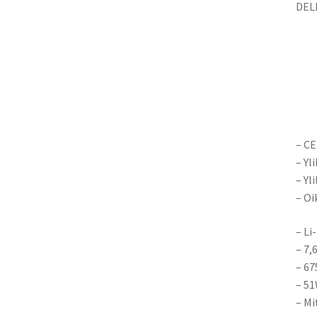
DEL
– CE
– Yl
– Yl
– Oi
– Li
– 7,
– 6
– 5
– Mi