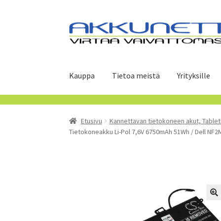
Siirry
Siirry
navigointiin
sisältöön
Kauppa
Tietoa meistä
Yrityksille
Etusivu
Kannettavan tietokoneen akut, Tablet
Tietokoneakku Li-Pol 7,6V 6750mAh 51Wh / Dell NF