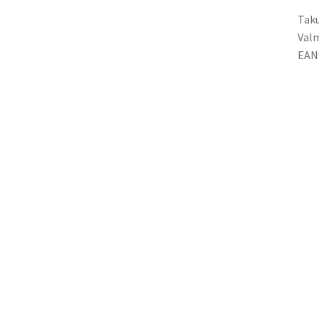
Taku
Valm
EAN