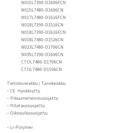
N015L7390-D1606FCN
N015L7480-D1606CN
N017L7480-D1616FCN
N018L7290-D1516CN
N018L7390-D1616FCN
N018L7480-D1526CN
N023L7480-D1706CN
N035L7290-D1606CN
CTOL7480-D1706CN
CTOL7480-D1506CN
Tietokoneakku / Tarvikeakku
– CE -hyväksytty
– Ylikuumenemissuojattu
– Ylilataussuojattu
– Oikosulkusuojattu
– Li-Polymer