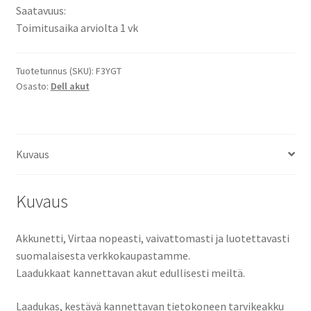
12
Saatavuus:
7000,
Toimitusaika arviolta 1 vk
Latitude
12
7290,
Tuotetunnus (SKU):
F3YGT
Osasto:
Dell akut
Latitude
13
7000
7390,
Kuvaus
Latitude
13
7380,
Kuvaus
Latitude
13
Akkunetti, Virtaa nopeasti, vaivattomasti ja luotettavasti
7390,
suomalaisesta verkkokaupastamme.
Latitude
Laadukkaat kannettavan akut edullisesti meiltä.
14
7480,
Laadukas, kestävä kannettavan tietokoneen tarvikeakku