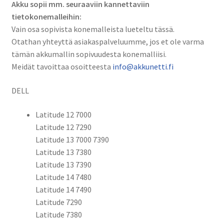
Dell
Akku sopii mm. seuraaviin kannettaviin
F3YGT,
tietokonemalleihin:
2X39G,
Vain osa sopivista konemalleista lueteltu tässä.
DM3WC,
Otathan yhteyttä asiakaspalveluumme, jos et ole varma
0DM3WC,
tämän akkumallin sopivuudesta konemalliisi.
0F3YGT,
Meidät tavoittaa osoitteesta
info@akkunetti.fi
451-
DELL
BBYE,
453-
Latitude 12 7000
BBCF,
Latitude 12 7290
KG7VF,
Latitude 13 7000 7390
CS-
Latitude 13 7380
DEL728NB
Latitude 13 7390
määrä
Latitude 14 7480
Latitude 14 7490
Latitude 7290
Latitude 7380