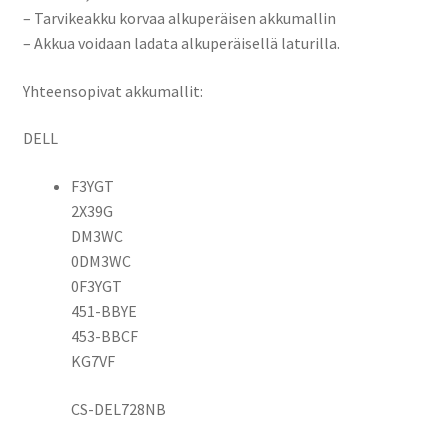
Latitude
– Tarvikeakku korvaa alkuperäisen akkumallin
14
– Akkua voidaan ladata alkuperäisellä laturilla.
7490,
Latitude
Yhteensopivat akkumallit:
E7280,
Latitude
DELL
E7380,
Latitude
F3YGT
E7480
2X39G
-
DM3WC
Sarjat
0DM3WC
Tietokoneakku
0F3YGT
Li-
451-BBYE
Pol
453-BBCF
7,6V
KG7VF
5800mAh
44,1Wh
CS-DEL728NB
/