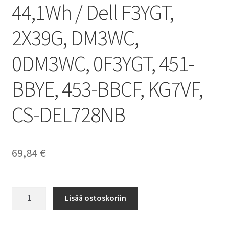
44,1Wh / Dell F3YGT,
2X39G, DM3WC,
0DM3WC, 0F3YGT, 451-
BBYE, 453-BBCF, KG7VF,
CS-DEL728NB
69,84
€
Dell
Lisää ostoskoriin
akku
Latitude