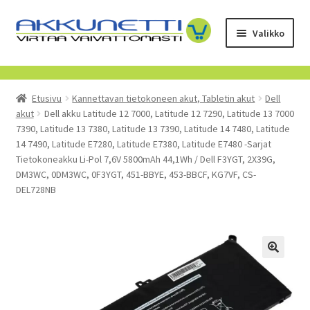
Siirry
Siirry
Valikko
navigointiin
sisältöön
Kauppa
Etusivu
Kannettavan tietokoneen akut, Tabletin akut
Dell
Tietoa meistä
akut
Dell akku Latitude 12 7000, Latitude 12 7290, Latitude 13 7000
7390, Latitude 13 7380, Latitude 13 7390, Latitude 14 7480, Latitude
Yrityksille
14 7490, Latitude E7280, Latitude E7380, Latitude E7480 -Sarjat
Tietokoneakku Li-Pol 7,6V 5800mAh 44,1Wh / Dell F3YGT, 2X39G,
DM3WC, 0DM3WC, 0F3YGT, 451-BBYE, 453-BBCF, KG7VF, CS-
Toimitusehdot
DEL728NB
POISTUVAT TUOTTEET