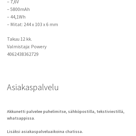
– 7,6V
– 5800mAh
– 44,1Wh
– Mitat: 244 x 103 x 6 mm
Takuu 12 kk.
Valmistaja: Powery
4062438362729
Asiakaspalvelu
Akkunetti palvelee puhelimitse, sähköpostilla, tekstiviestillä,
whatsappissa
.
Lisäksi asiakaspalveluaikoina chatissa.