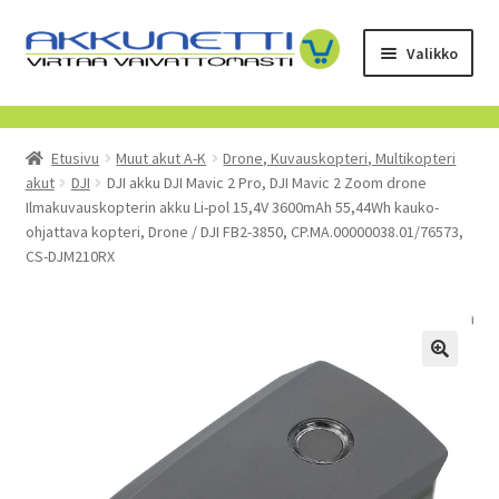
Siirry
Siirry
Valikko
navigointiin
sisältöön
Kauppa
Etusivu
Muut akut A-K
Drone, Kuvauskopteri, Multikopteri
Tietoa meistä
akut
DJI
DJI akku DJI Mavic 2 Pro, DJI Mavic 2 Zoom drone
Ilmakuvauskopterin akku Li-pol 15,4V 3600mAh 55,44Wh kauko-
Yrityksille
ohjattava kopteri, Drone / DJI FB2-3850, CP.MA.00000038.01/76573,
CS-DJM210RX
Toimitusehdot
POISTUVAT TUOTTEET