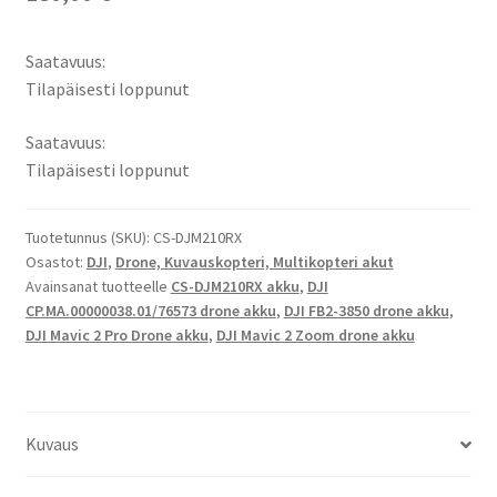
Saatavuus:
Tilapäisesti loppunut
Saatavuus:
Tilapäisesti loppunut
Tuotetunnus (SKU):
CS-DJM210RX
Osastot:
DJI
,
Drone, Kuvauskopteri, Multikopteri akut
Avainsanat tuotteelle
CS-DJM210RX akku
,
DJI
CP.MA.00000038.01/76573 drone akku
,
DJI FB2-3850 drone akku
,
DJI Mavic 2 Pro Drone akku
,
DJI Mavic 2 Zoom drone akku
Kuvaus