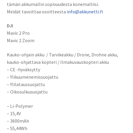
tämän akkumallin sopivuudesta konemalliisi.
Meidät tavoittaa osoitteesta
info@akkunetti.fi
DJI
Mavic 2 Pro
Mavic 2 Zoom
Kauko-ohjain akku / Tarvikeakku / Drone, Drohne akku,
kauko-ohjattava kopteri / Ilmakuvauskopteri akku
– CE -hyväksytty
– Ylikuumenemissuojattu
– Ylilataussuojattu
– Oikosulkusuojattu
– Li-Polymer
– 15,4V
– 3600mAh
– 55,44Wh