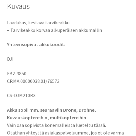
Kuvaus
Laadukas, kestävä tarvikeakku.
– Tarvikeakku korvaa alkuperäisen akkumallin
Yhteensopivat akkukoodit:
DJI
FB2-3850
CP.MA.00000038.01/76573
CS-DJM210RX
Akku sopii mm. seuraaviin Drone, Drohne,
Kuvauskoptereihin, multikoptereihin
Vain osa sopivista konemalleista lueteltu tässä.
Otathan yhteyttä asiakaspalveluumme, jos et ole varma