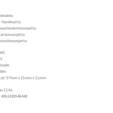
ikeakku
 -hyväksytty
ikuumenemissuojattu
ilataussuojattu
kosulkusuojattu
iMH
8V
00mAh
4Wh
tat:
57mm x 21mm x 11mm
u 12 kk
: 4062438546440