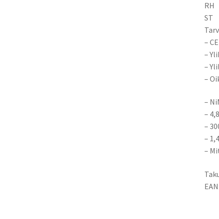
RH
ST
Tarv
– CE
– Yl
– Yl
– Oi
– N
– 4,
– 3
– 1,
– Mi
Taku
EAN