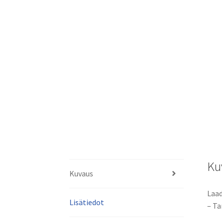
Ku
Kuvaus
Laad
Lisätiedot
– Ta