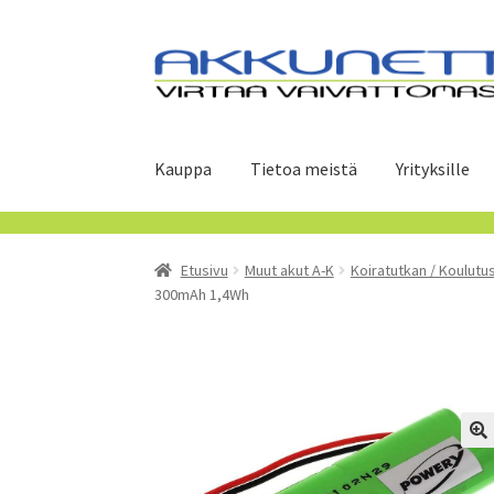
Siirry
Siirry
navigointiin
sisältöön
Kauppa
Tietoa meistä
Yrityksille
Etusivu
Muut akut A-K
Koiratutkan / Koulutu
300mAh 1,4Wh