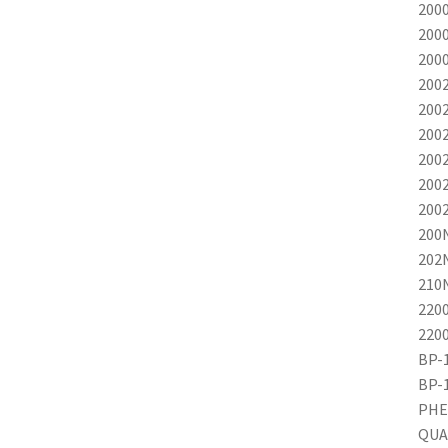
200
200
200
200
200
200
200
200
200
200
202
210
220
220
BP-
BP-
PHE
QUA