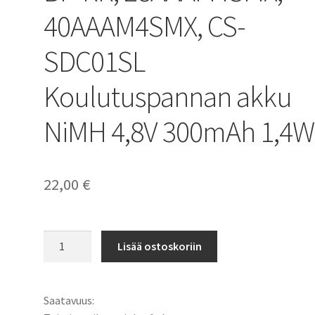
40AAAM4SMX, CS-
SDC01SL
Koulutuspannan akku
NiMH 4,8V 300mAh 1,4
22,00
€
Dogtra
Lisää ostoskoriin
akku
DC-
1,
Saatavuus:
BP-