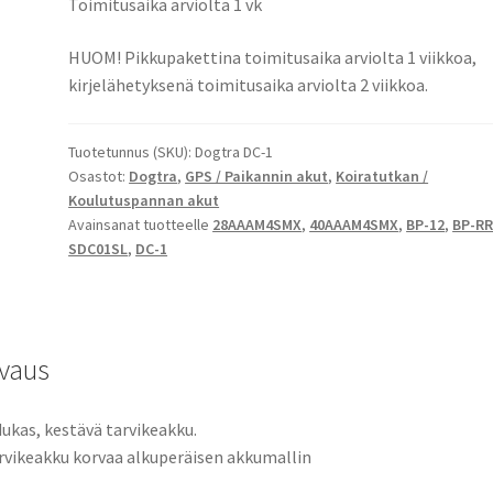
Toimitusaika arviolta 1 vk
12,
BP-
HUOM! Pikkupakettina toimitusaika arviolta 1 viikkoa,
RR,
kirjelähetyksenä toimitusaika arviolta 2 viikkoa.
28AAAM4SMX,
40AAAM4SMX,
Tuotetunnus (SKU):
Dogtra DC-1
CS-
Osastot:
Dogtra
,
GPS / Paikannin akut
,
Koiratutkan /
SDC01SL
Koulutuspannan akut
Koulutuspannan
Avainsanat tuotteelle
28AAAM4SMX
,
40AAAM4SMX
,
BP-12
,
BP-R
akku
SDC01SL
,
DC-1
NiMH
4,8V
300mAh
1,4Wh
vaus
määrä
ukas, kestävä tarvikeakku.
rvikeakku korvaa alkuperäisen akkumallin