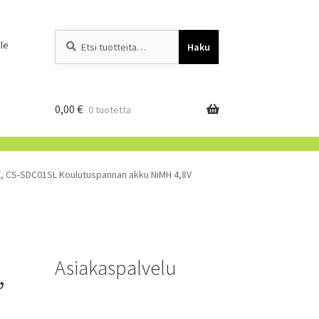
Etsi:
When autocomplete resu
le
Haku
0,00
€
0 tuotetta
, CS-SDC01SL Koulutuspannan akku NiMH 4,8V
Asiakaspalvelu
,