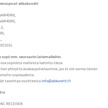
eensopivat akkukoodit:
AAM4SMX,
AAM4SMX,
2,
RR,
,
SDC01SL
 sopii mm. seuraaviin laitemalleihin.
 osa sopivista malleista lueteltu tässä.
han yhteyttä asiakaspalveluumme, jos et ole varma tämän
mallin sopivuudesta.
ät tavoittaa osoitteesta
info@akkunetti.fi
tra
0NC RECEIVER