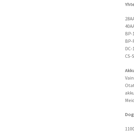
Yht
28A
40A
BP-1
BP-
DC-1
CS-
Akku
Vain
Otat
akku
Meid
Dog
110