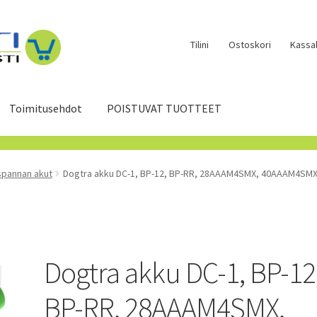
Tilini
Ostoskori
Kassal
Toimitusehdot
POISTUVAT TUOTTEET
spannan akut
Dogtra akku DC-1, BP-12, BP-RR, 28AAAM4SMX, 40AAAM4SMX
Dogtra akku DC-1, BP-12
BP-RR, 28AAAM4SMX,