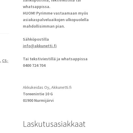
sähköpostilla, tektiviestillä tai
whatsappissa.
HUOM! Pyrimme vastaamaan myös
asiakaspalveluaikojen ulkopuolella
mahdollisimman pian.
Sähköpostilla
info@akkunetti.fi
Tai tekstiviestillä ja whatsappissa
R
,
CS-
0400 724 704
Akkukeidas Oy, Akkunetti.fi
Toreenintie 10 G
01900 Nurmijärvi
Laskutusasiakkaat