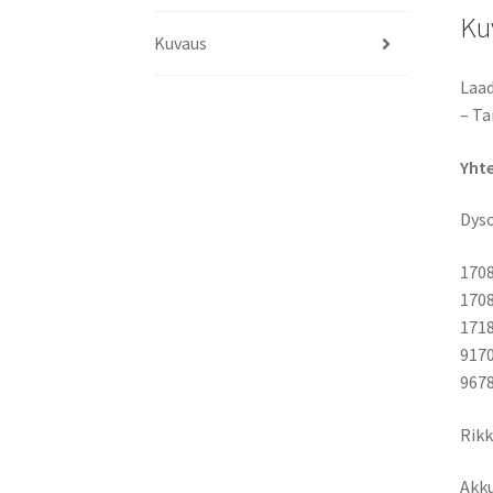
Ku
Kuvaus
Laad
– Ta
Yht
Dys
170
1708
1718
917
967
Rikk
Akku