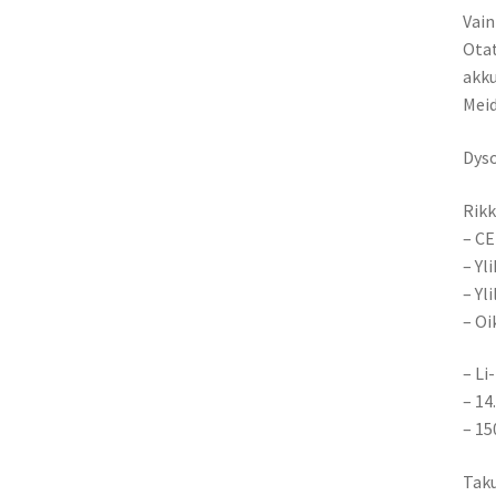
Vain
Otat
akku
Meid
Dys
Rikk
– CE
– Yl
– Yl
– Oi
– Li
– 14
– 1
Taku