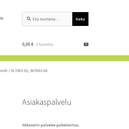
Etsi:
When autocomplete resu
le
Haku
0,00
€
0 tuotetta
0mAh / 917083-02, 967863-04
Asiakaspalvelu
u
Akkunetti palvelee puhelimitse,