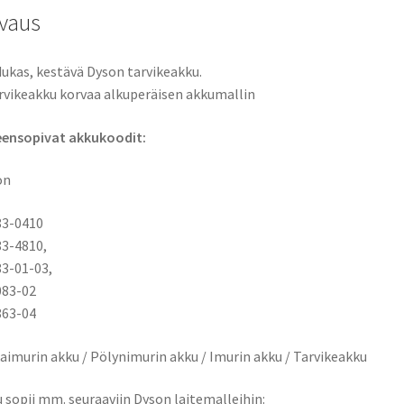
04
vaus
määrä
ukas, kestävä Dyson tarvikeakku.
rvikeakku korvaa alkuperäisen akkumallin
eensopivat akkukoodit:
on
83-0410
3-4810,
3-01-03,
083-02
863-04
aimurin akku / Pölynimurin akku / Imurin akku / Tarvikeakku
 sopii mm. seuraaviin Dyson laitemalleihin: