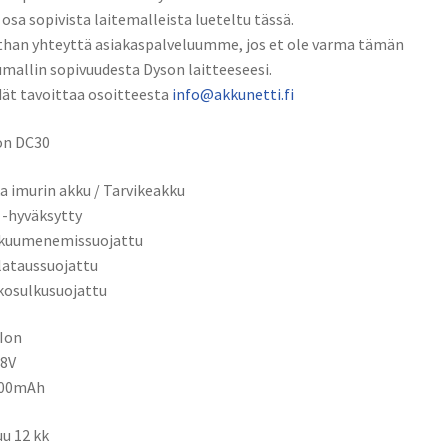
 osa sopivista laitemalleista lueteltu tässä.
han yhteyttä asiakaspalveluumme, jos et ole varma tämän
mallin sopivuudesta Dyson laitteeseesi.
ät tavoittaa osoitteesta
info@akkunetti.fi
on DC30
a imurin akku / Tarvikeakku
 -hyväksytty
ikuumenemissuojattu
ilataussuojattu
kosulkusuojattu
-Ion
.8V
500mAh
u 12 kk