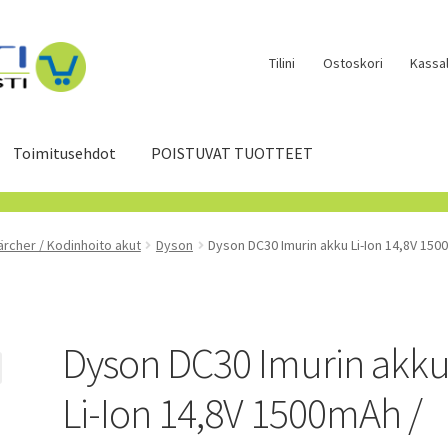
Tilini
Ostoskori
Kassal
Toimitusehdot
POISTUVAT TUOTTEET
ärcher / Kodinhoito akut
Dyson
Dyson DC30 Imurin akku Li-Ion 14,8V 150
Dyson DC30 Imurin akk
Li-Ion 14,8V 1500mAh /