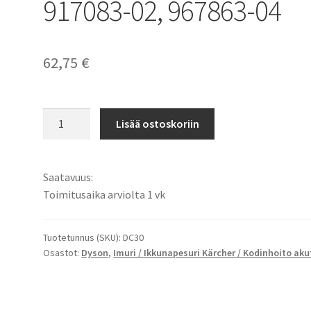
917083-02, 967863-04
62,75
€
Dyson
Lisää ostoskoriin
DC30
Imurin
akku
Saatavuus:
Li-
Toimitusaika arviolta 1 vk
Ion
14,8V
1500mAh
Tuotetunnus (SKU):
DC30
Osastot:
Dyson
,
Imuri / Ikkunapesuri Kärcher / Kodinhoito aku
/
917083-
02,
967863-