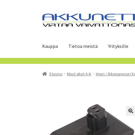
Siirry
Siirry
navigointiin
sisältöön
Kauppa
Tietoa meistä
Yrityksille
Etusivu
Muut akut A-K
Imuri / Ikkunapesuri K