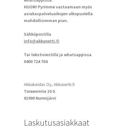
whatsappissa.
HUOM! Pyrimme vastaamaan myös
asiakaspalveluaikojen ulkopuolella
mahdollisimman pian.
Sähköpostilla
info@akkunetti.fi
Tai tekstiviestillä ja whatsappissa
0400 724 704
Akkukeidas Oy, Akkunetti.fi
Toreenintie 10 G
01900 Nurmijärvi
Laskutusasiakkaat